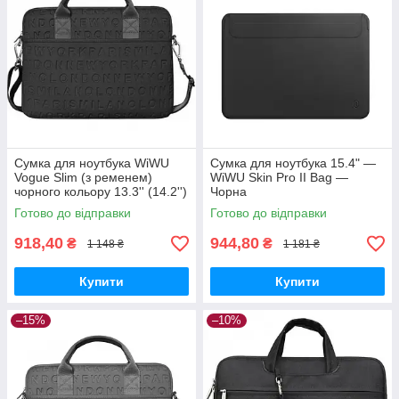
Сумка для ноутбука WiWU
Сумка для ноутбука 15.4" —
Vogue Slim (з ременем)
WiWU Skin Pro II Bag —
чорного кольору 13.3'' (14.2'')
Чорна
Готово до відправки
Готово до відправки
918,40
944,80
₴
₴
1 148 ₴
1 181 ₴
Купити
Купити
–15%
–10%