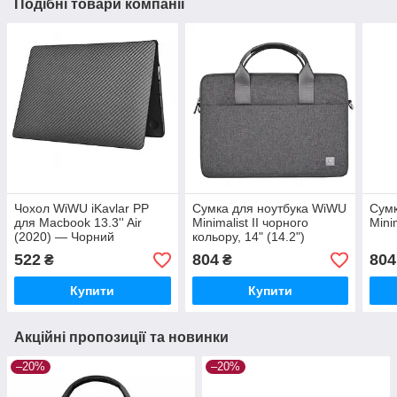
Подібні товари компанії
Чохол WiWU iKavlar PP
Сумка для ноутбука WiWU
Сумк
для Macbook 13.3'' Air
Minimalist II чорного
Minim
(2020) — Чорний
кольору, 14" (14.2")
522
804
804
₴
₴
Купити
Купити
Акційні пропозиції та новинки
–20%
–20%