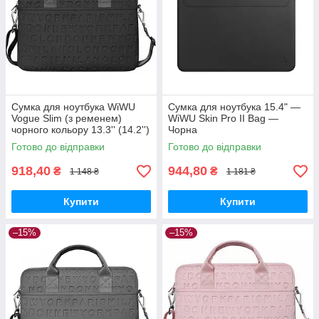
Сумка для ноутбука WiWU
Сумка для ноутбука 15.4" —
Vogue Slim (з ременем)
WiWU Skin Pro II Bag —
чорного кольору 13.3'' (14.2'')
Чорна
Готово до відправки
Готово до відправки
918,40
944,80
₴
₴
1 148 ₴
1 181 ₴
Купити
Купити
–15%
–15%