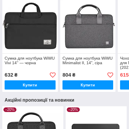
Сумка для ноутбука WiWU
Сумка для ноутбука WiWU
Чохо
Vivi 14'' — чорна
Minimalist II, 14", сіра
для 
(202
632
804
615
₴
₴
Купити
Купити
Акційні пропозиції та новинки
–20%
–20%