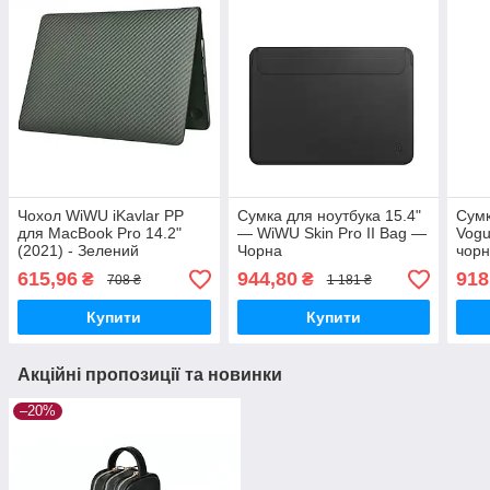
Чохол WiWU iKavlar PP
Сумка для ноутбука 15.4"
Сумк
для MacBook Pro 14.2"
— WiWU Skin Pro II Bag —
Vogu
(2021) - Зелений
Чорна
чорн
(14.2
615,96
944,80
918
₴
₴
708 ₴
1 181 ₴
Купити
Купити
Акційні пропозиції та новинки
–20%