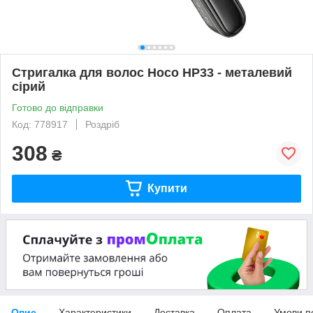
Стригалка для волос Hoco HP33 - металевий
сірий
Готово до відправки
Код: 778917
Роздріб
308
₴
Купити
Опис
Характеристики
Доставка
Оплата
Умови п