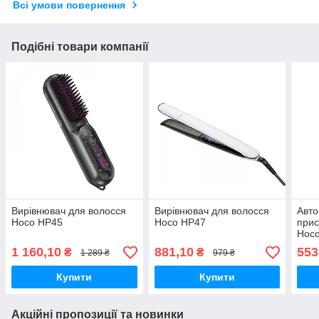
Всі умови повернення
Подібні товари компанії
Вирівнювач для волосся
Вирівнювач для волосся
Авто
Hoco HP45
Hoco HP47
прис
Hoc
сіри
1 160,10
881,10
553
₴
₴
1 289 ₴
979 ₴
Купити
Купити
Акційні пропозиції та новинки