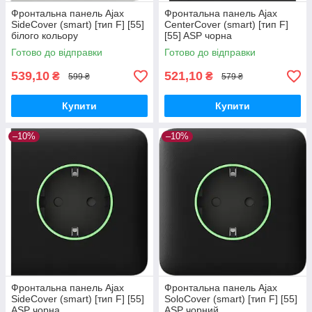
Фронтальна панель Ajax
Фронтальна панель Ajax
SideCover (smart) [тип F] [55]
CenterCover (smart) [тип F]
білого кольору
[55] ASP чорна
Готово до відправки
Готово до відправки
539,10
521,10
₴
₴
599 ₴
579 ₴
Купити
Купити
–10%
–10%
Фронтальна панель Ajax
Фронтальна панель Ajax
SideCover (smart) [тип F] [55]
SoloCover (smart) [тип F] [55]
ASP чорна
ASP чорний