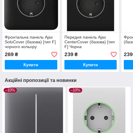
Фронтальна панель Ajax
Передня панель Ajax
Фрон
SoloCover (базова) [тип F]
CenterCover (базова) [тип
(баз
чорного кольору
F] Чорна
269
239
239
₴
₴
Купити
Купити
Акційні пропозиції та новинки
–10%
–10%