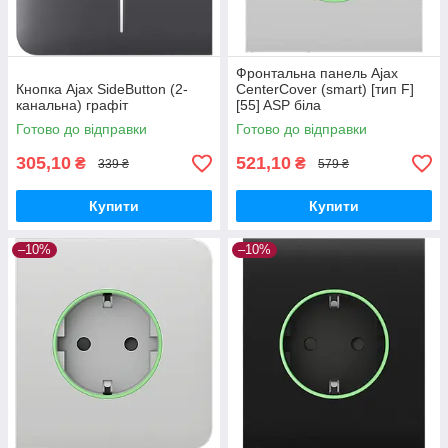
Фронтальна панель Ajax
Кнопка Ajax SideButton (2-
CenterCover (smart) [тип F]
канальна) графіт
[55] ASP біла
Готово до відправки
Готово до відправки
305,10
521,10
₴
₴
339 ₴
579 ₴
Купити
Купити
–10%
–10%