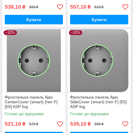
539,10
557,10
₴
₴
599 ₴
619 ₴
Купити
Купити
–10%
–10%
Фронтальна панель Ajax
Фронтальна панель Ajax
CenterCover (smart) [тип F]
SideCover (smart) [тип F] [55]
[55] ASP fog
ASP fog
Готово до відправки
Готово до відправки
521,10
539,10
₴
₴
579 ₴
599 ₴