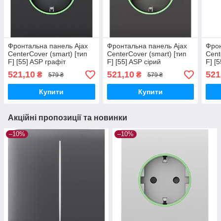
Фронтальна панель Ajax
Фронтальна панель Ajax
Фрон
CenterCover (smart) [тип
CenterCover (smart) [тип
Cent
F] [55] ASP графіт
F] [55] ASP сірий
F] [
521,10
521,10
521
₴
₴
579 ₴
579 ₴
Купити
Купити
Акційні пропозиції та новинки
–10%
–10%