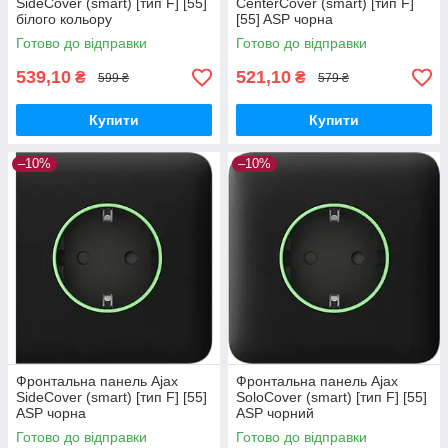
SideCover (smart) [тип F] [55]
CenterCover (smart) [тип F]
білого кольору
[55] ASP чорна
Готово до відправки
Готово до відправки
539,10
521,10
₴
₴
599 ₴
579 ₴
Купити
Купити
–10%
–10%
Фронтальна панель Ajax
Фронтальна панель Ajax
SideCover (smart) [тип F] [55]
SoloCover (smart) [тип F] [55]
ASP чорна
ASP чорний
Готово до відправки
Готово до відправки