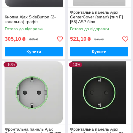
Фронтальна панель Ajax
Кнопка Ajax SideButton (2-
CenterCover (smart) [тип F]
канальна) графіт
[55] ASP біла
Готово до відправки
Готово до відправки
305,10
521,10
₴
₴
339 ₴
579 ₴
Купити
Купити
–10%
–10%
Фронтальна панель Ajax
Фронтальна панель Ajax