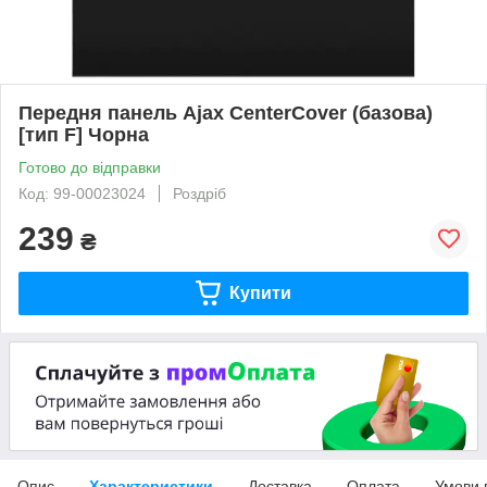
Передня панель Ajax CenterCover (базова)
[тип F] Чорна
Готово до відправки
Код: 99-00023024
Роздріб
239
₴
Купити
Опис
Характеристики
Доставка
Оплата
Умови 