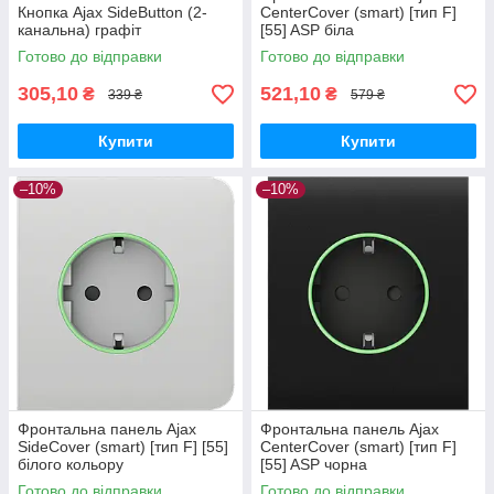
Кнопка Ajax SideButton (2-
CenterCover (smart) [тип F]
канальна) графіт
[55] ASP біла
Готово до відправки
Готово до відправки
305,10
521,10
₴
₴
339 ₴
579 ₴
Купити
Купити
–10%
–10%
Фронтальна панель Ajax
Фронтальна панель Ajax
SideCover (smart) [тип F] [55]
CenterCover (smart) [тип F]
білого кольору
[55] ASP чорна
Готово до відправки
Готово до відправки