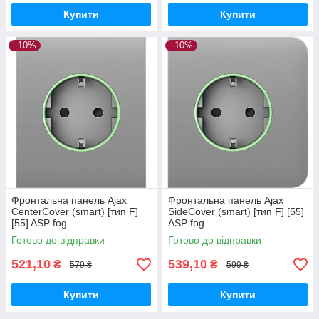
Купити
Купити
–10%
–10%
Фронтальна панель Ajax
Фронтальна панель Ajax
CenterCover (smart) [тип F]
SideCover (smart) [тип F] [55]
[55] ASP fog
ASP fog
Готово до відправки
Готово до відправки
521,10
539,10
₴
₴
579 ₴
599 ₴
Купити
Купити