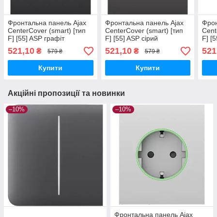
Фронтальна панель Ajax
Фронтальна панель Ajax
Фрон
CenterCover (smart) [тип
CenterCover (smart) [тип
Cent
F] [55] ASP графіт
F] [55] ASP сірий
F] [5
521,10
521,10
521
₴
₴
579 ₴
579 ₴
Купити
Купити
Акційні пропозиції та новинки
–10%
–10%
Фронтальна панель Ajax