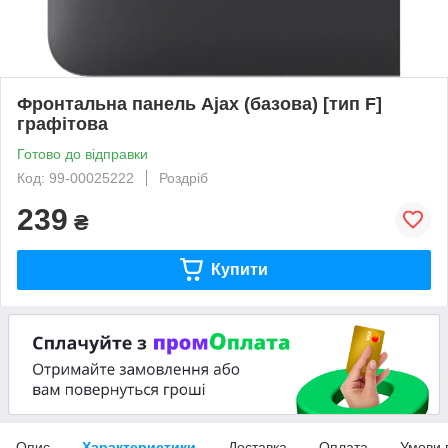
Фронтальна панель Ajax (базова) [тип F]
графітова
Готово до відправки
Код: 99-00025222
Роздріб
239
₴
Купити
Опис
Характеристики
Доставка
Оплата
Умови 