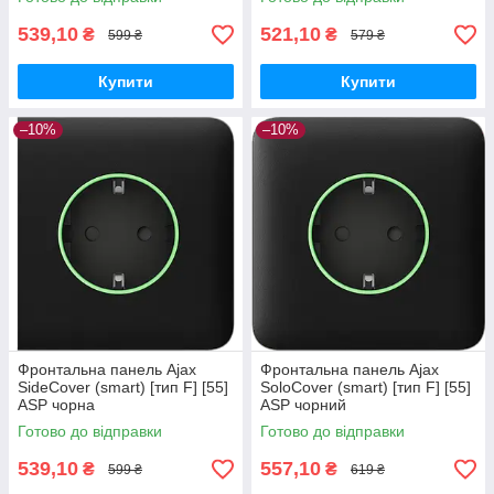
539,10
521,10
₴
₴
599 ₴
579 ₴
Купити
Купити
–10%
–10%
Фронтальна панель Ajax
Фронтальна панель Ajax
SideCover (smart) [тип F] [55]
SoloCover (smart) [тип F] [55]
ASP чорна
ASP чорний
Готово до відправки
Готово до відправки
539,10
557,10
₴
₴
599 ₴
619 ₴