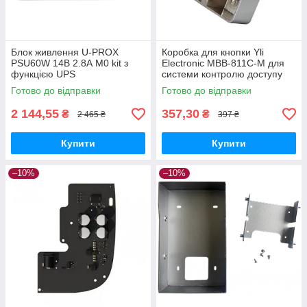
Блок живлення U-PROX
Коробка для кнопки Yli
PSU60W 14В 2.8А M0 kit з
Electronic MBB-811C-M для
функцією UPS
системи контролю доступу
Готово до відправки
Готово до відправки
2 144,55
357,30
₴
₴
2 465 ₴
397 ₴
Купити
Купити
–10%
–10%