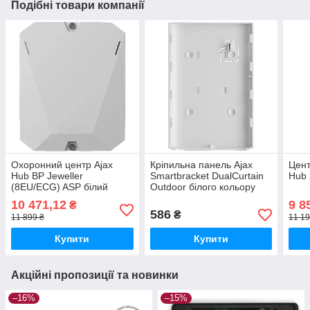
Подібні товари компанії
Охоронний центр Ajax
Кріпильна панель Ajax
Цент
Hub BP Jeweller
Smartbracket DualCurtain
Hub 
(8EU/ECG) ASP білий
Outdoor білого кольору
10 471,12
9 8
₴
586
₴
11 899 ₴
11 19
Купити
Купити
Акційні пропозиції та новинки
–16%
–15%