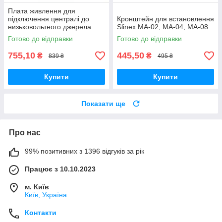
Плата живлення для
підключення централі до
Кронштейн для встановлення
низьковольтного джерела
Slinex MA-02, MA-04, MA-08
живлення Ajax 6V PSU для
Готово до відправки
Готово до відправки
Hub 2/Hub 2 Plus
755,10
445,50
₴
₴
839 ₴
495 ₴
Купити
Купити
Показати ще
Про нас
99% позитивних з 1396 відгуків за рік
Працює з 10.10.2023
м. Київ
Київ, Україна
Контакти