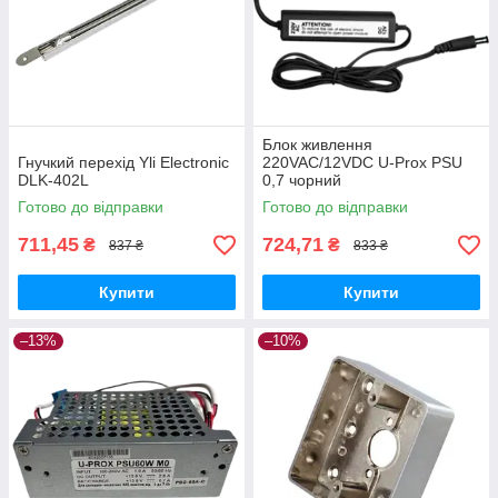
Блок живлення
Гнучкий перехід Yli Electronic
220VAC/12VDC U-Prox PSU
DLK-402L
0,7 чорний
Готово до відправки
Готово до відправки
711,45
724,71
₴
₴
837 ₴
833 ₴
Купити
Купити
–13%
–10%