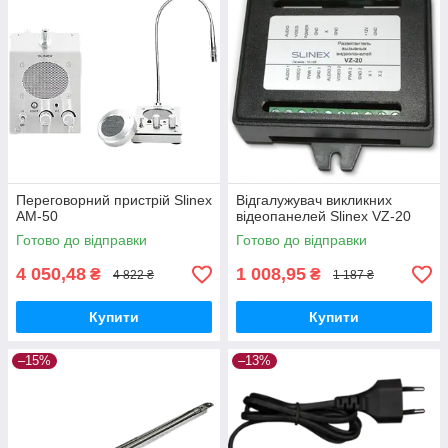
Переговорний пристрій Slinex
Відгалужувач викликних
AM-50
відеопанелей Slinex VZ-20
Готово до відправки
Готово до відправки
4 050,48
1 008,95
₴
₴
4 822 ₴
1 187 ₴
Купити
Купити
–15%
–13%