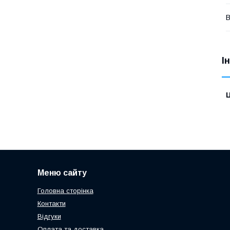
В
І
Ц
Меню сайту
Головна сторінка
Контакти
Відгуки
Оплата та доставка