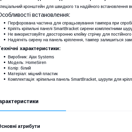
пеціальний кронштейн для швидкого та надійного встановлення вну
Особливості встановлення:
Перфорована частина для спрацьовування тампера при спробі в
Кріпіть кріпильні панелі SmartBracket сирени комплектними шур
Не використовуйте двосторонню клейку стрічку для постійного 
Надягніть сирену на панель кріплення, тампер залишиться за
Технічні характеристики:
Виробник: Ajax Systems
Модель: HomeSiren
Колір: білий
Матеріал: міцний пластик
Комплектація: кріпильна панель SmartBracket, шурупи для кріп
арактеристики
Основні атрибути