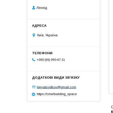
Леонід
Київ, Україна
+380 (66) 990-67-11
lenyatsvetkov@gmail.com
https://t.me/building_space
О