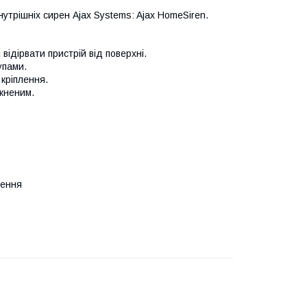
трішніх сирен Ajax Systems: Ajax HomeSiren.
ідірвати пристрій від поверхні.
упами.
кріплення.
мкненим.
лення