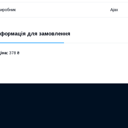
иробник
Ajax
нформація для замовлення
іна:
378 ₴