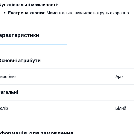
Функціональні можливості:
Екстрена кнопка:
Моментально викликає патруль охоронно
арактеристики
Основні атрибути
иробник
Ajax
Загальні
олір
Білий
нформація для замовлення