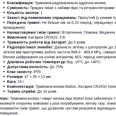
Класифікація:
Тривожна радіоканальна адресна кнопка
Сумісність:
Працює лише з хабами Ajax та ретрансляторами
Кількість кнопок:
1
Захист від помилкових спрацювань:
Присутній (у режимі т
Передача тривог:
Не більше ніж за 0,15 секунд, спрацьовує 
прокидання)
Налаштовувані типи тривог:
Вторгнення, Пожежа, Медична д
Живлення:
Батарея CR2032, 3 В
Тривалість роботи від батареї:
До 5 років
Радіопротокол Jeweller:
Дальність зв'язку з централлю до 1
зв'язок між пристроями, робочі частоти 868,0 - 868,6 МГц, самор
блочне шифрування на основі алгоритму AES, період опитування
Діапазон робочих температур:
Від -10°C до +40°C
Допустима вологість:
До 75%
Клас захисту:
IP55
Розміри:
47 × 35 × 13 мм
Вага:
16 г
Комплектація:
Тривожна кнопка Button, батарея CR2032 (попе
Термін служби:
До 10 років
Опис:
Тривожна кнопка / смарт-кнопка Ajax Button Біла забезпечує т
икликати охоронну компанію у разі пограбування, витоку газу, пож
ізноманітні типи тривог, що дозволяє системі реагувати відповідно
повіщення.