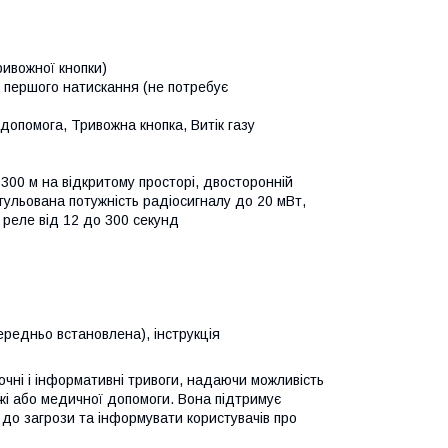
ривожної кнопки)
з першого натискання (не потребує
опомога, Тривожна кнопка, Витік газу
300 м на відкритому просторі, двосторонній
егульована потужність радіосигналу до 20 мВт,
 реле від 12 до 300 секунд
редньо встановлена), інструкція
очні і інформативні тривоги, надаючи можливість
ежі або медичної допомоги. Вона підтримує
 до загрози та інформувати користувачів про