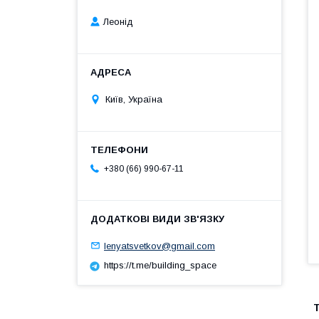
Леонід
Київ, Україна
+380 (66) 990-67-11
lenyatsvetkov@gmail.com
https://t.me/building_space
Т