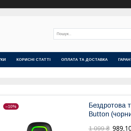
УКИ
КОРИСНІ СТАТТІ
ОПЛАТА ТА ДОСТАВКА
ГАРАН
Бездротова т
–10%
Button (чорни
989,10
1 099 ₴