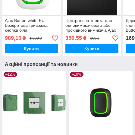
Ajax Button white EU
Центральна кнопка для
Держ
Бездротова тривожна
одновимикачевого або
кноп
кнопка біла
прохідного вимикача Ajax
Butt
CenterButton (1-клавішний
чор
989,10
350,55
169
₴
₴
1 099 ₴
369 ₴
/ 2-позиційний) [55]
чорного кольору
Купити
Купити
Акційні пропозиції та новинки
–12%
–10%