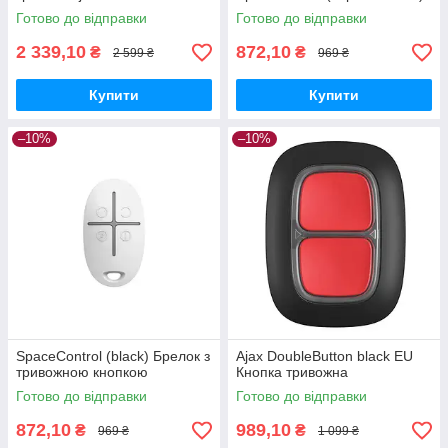
(Red) Jeweller
Готово до відправки
Готово до відправки
2 339,10
872,10
₴
₴
2 599 ₴
969 ₴
Купити
Купити
–10%
–10%
SpaceControl (black) Брелок з
Ajax DoubleButton black EU
тривожною кнопкою
Кнопка тривожна
Готово до відправки
Готово до відправки
872,10
989,10
₴
₴
969 ₴
1 099 ₴