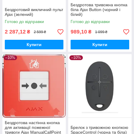
Бездротова тривожна кнопка
Бездротовий викличний пульт
біла Ajax Button (чорний і
Ajax (зелений)
білий)
Готово до відправки
Готово до відправки
2 287,12
989,10
₴
₴
2 599 ₴
1 099 ₴
Купити
Купити
–10%
–10%
Бездротова настінна кнопка
для активації пожежної
Брелок з тривожною кнопкою
тривоги Ajax ManualCallPoint
SpaceControl (чорна та біла)