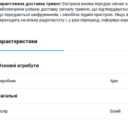
арантована доставка тривог:
Екстрена кнопка передає сигнал ха
абезпечуючи успішну доставку сигналу тривоги, що підтверджується
о передаються шифруванням, і запобігає підміні пристрою. Якщо 
ереходить на вільну радіочастоту і, у разі перешкод, інформує кори
арактеристики
Основні атрибути
иробник
Ajax
Загальні
олір
Білий