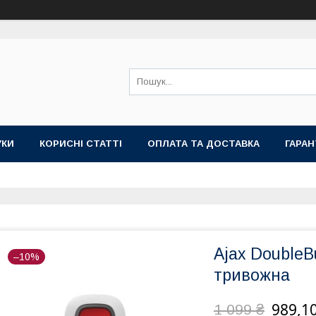
УКИ
КОРИСНІ СТАТТІ
ОПЛАТА ТА ДОСТАВКА
ГАРАН
Ajax DoubleB
–10%
тривожна
989,10
1 099 ₴