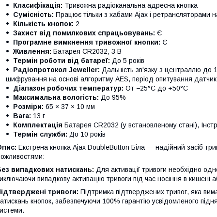
Класифікація:
Тривожна радіоканальна адресна кнопка
Сумісність:
Працює тільки з хабами Ajax і ретрансляторами на
Кількість кнопок:
2
Захист від помилкових спрацьовувань:
Є
Програмне вимкнення тривожної кнопки:
Є
Живлення:
Батарея CR2032, 3 В
Термін роботи від батареї:
До 5 років
Радіопротокол Jeweller:
Дальність зв'язку з централлю до 1
шифрування на основі алгоритму AES, період опитування датчик
Діапазон робочих температур:
От −25°С до +50°С
Максимальна вологість:
До 95%
Розміри:
65 × 37 × 10 мм
Вага:
13 г
Комплектація
Батарея CR2032 (у встановленому стані), Інстр
Термін служби:
До 10 років
Опис:
Екстрена кнопка Ajax DoubleButton Біла — надійний засіб тр
ожливостями:
Без випадкових натискань:
Для активації тривоги необхідно одн
иключаючи випадкову активацію тривоги під час носіння в кишені а
Підтверджені тривоги:
Підтримка підтверджених тривог, яка вима
атискань кнопок, забезпечуючи 100% гарантію усвідомленого підн
истеми.