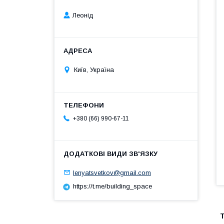
Леонід
Київ, Україна
+380 (66) 990-67-11
lenyatsvetkov@gmail.com
https://t.me/building_space
Т