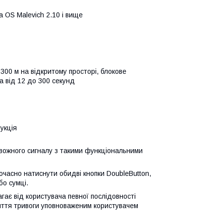
 OS Malevich 2.10 і вище
300 м на відкритому просторі, блокове
а від 12 до 300 секунд
укція
ивожного сигналу з такими функціональними
очасно натиснути обидві кнопки DoubleButton,
бо сумці.
гає від користувача певної послідовності
яття тривоги уповноваженим користувачем