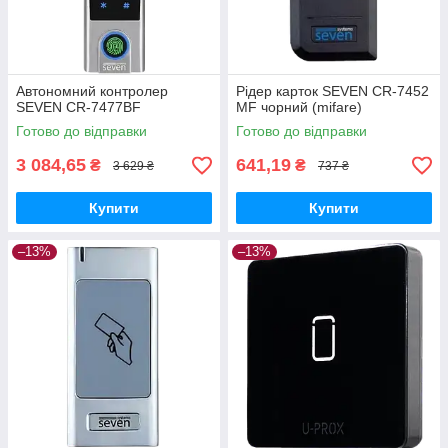
Автономний контролер
Рідер карток SEVEN CR-7452
SEVEN CR-7477BF
MF чорний (mifare)
Готово до відправки
Готово до відправки
3 084,65
641,19
₴
₴
3 629 ₴
737 ₴
Купити
Купити
–13%
–13%