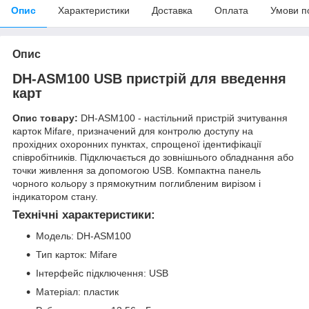
Опис
Характеристики
Доставка
Оплата
Умови п
Опис
DH-ASM100 USB пристрій для введення
карт
Опис товару:
DH-ASM100 - настільний пристрій зчитування
карток Mifare, призначений для контролю доступу на
прохідних охоронних пунктах, спрощеної ідентифікації
співробітників. Підключається до зовнішнього обладнання або
точки живлення за допомогою USB. Компактна панель
чорного кольору з прямокутним поглибленим вирізом і
індикатором стану.
Технічні характеристики:
Модель: DH-ASM100
Тип карток: Mifare
Інтерфейс підключення: USB
Матеріал: пластик