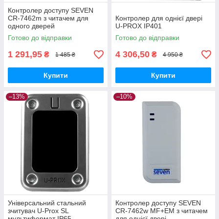
Контролер доступу SEVEN
CR-7462m з читачем для
Контролер для однієї двері
одного дверей
U-PROX IP401
Готово до відправки
Готово до відправки
1 291,95
4 306,50
₴
₴
1 485 ₴
4 950 ₴
Купити
Купити
–13%
–10%
Універсальний стальний
Контролер доступу SEVEN
зчитувач U-Prox SL
CR-7462w MF+EM з читачем
мультиформат IP65
для однієї двері