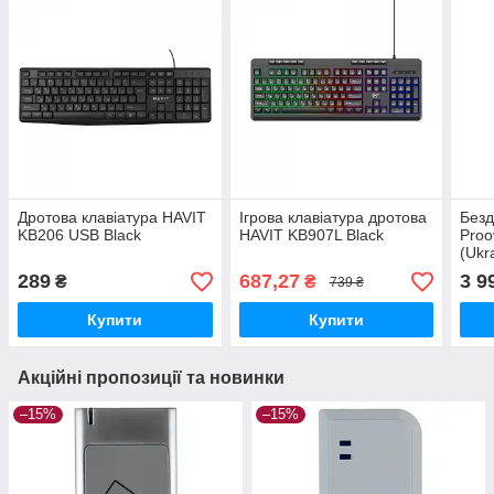
Дротова клавіатура HAVIT
Ігрова клавіатура дротова
Безд
KB206 USB Black
HAVIT KB907L Black
Proo
(Ukr
blac
289
687,27
3 9
₴
₴
739 ₴
Купити
Купити
Акційні пропозиції та новинки
–15%
–15%