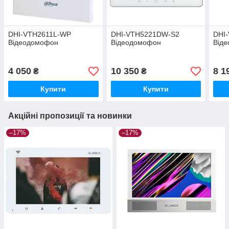
DHI-VTH2611L-WP
DHI-VTH5221DW-S2
DHI
Відеодомофон
Відеодомофон
Від
4 050
10 350
8 1
₴
₴
Купити
Купити
Акційні пропозиції та новинки
–17%
–17%