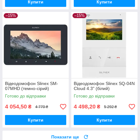
Купити
Купити
–15%
–15%
Відеодомофон Slinex SM-
Відеодомофон Slinex SQ-04N
07MHD (темно-сірий)
Cloud 4.3" (білий)
Готово до відправки
Готово до відправки
4 054,50
4 498,20
₴
₴
4 770 ₴
5 292 ₴
Купити
Купити
Показати ще