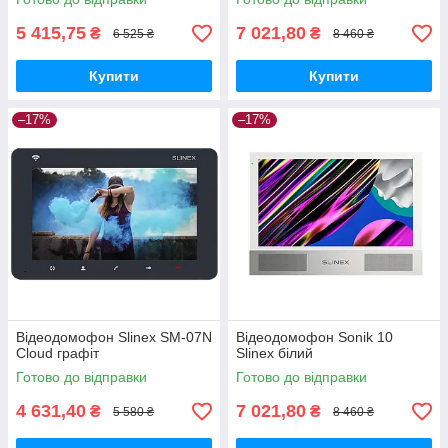
5 415,75
7 021,80
₴
₴
6 525 ₴
8 460 ₴
Купити
Купити
–17%
–17%
Відеодомофон Slinex SM-07N
Відеодомофон Sonik 10
Cloud графіт
Slinex білий
Готово до відправки
Готово до відправки
4 631,40
7 021,80
₴
₴
5 580 ₴
8 460 ₴