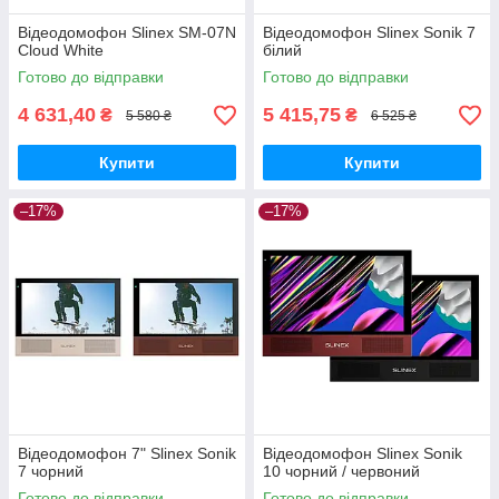
Відеодомофон Slinex SM-07N
Відеодомофон Slinex Sonik 7
Cloud White
білий
Готово до відправки
Готово до відправки
4 631,40
5 415,75
₴
₴
5 580 ₴
6 525 ₴
Купити
Купити
–17%
–17%
Відеодомофон 7" Slinex Sonik
Відеодомофон Slinex Sonik
7 чорний
10 чорний / червоний
Готово до відправки
Готово до відправки