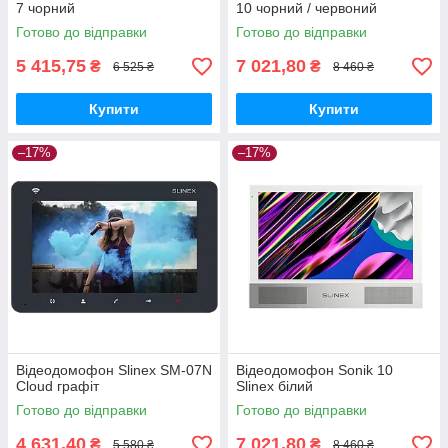
7 чорний
10 чорний / червоний
Готово до відправки
Готово до відправки
5 415,75
7 021,80
₴
₴
6 525 ₴
8 460 ₴
Купити
Купити
–17%
–17%
Відеодомофон Slinex SM-07N
Відеодомофон Sonik 10
Cloud графіт
Slinex білий
Готово до відправки
Готово до відправки
4 631,40
7 021,80
₴
₴
5 580 ₴
8 460 ₴