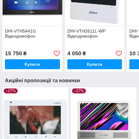
DHI-VTH5441G
DHI-VTH2611L-WP
DHI
Відеодомофон
Відеодомофон
Від
15 750
4 050
10 
₴
₴
Купити
Купити
Акційні пропозиції та новинки
–17%
–17%