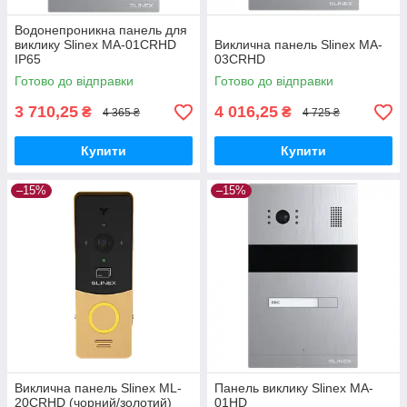
Водонепроникна панель для
виклику Slinex MA-01CRHD
Виклична панель Slinex MA-
IP65
03CRHD
Готово до відправки
Готово до відправки
3 710,25
4 016,25
₴
₴
4 365 ₴
4 725 ₴
Купити
Купити
–15%
–15%
Виклична панель Slinex ML-
Панель виклику Slinex MA-
20CRHD (чорний/золотий)
01HD