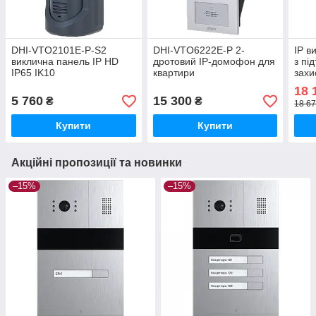
DHI-VTO2101E-P-S2
DHI-VTO6222E-P 2-
IP в
виклична панель IP HD
дротовий IP-домофон для
з пі
IP65 IK10
квартири
захи
VTO
18 
5 760
15 300
₴
₴
18 67
Купити
Купити
Акційні пропозиції та новинки
–15%
–15%