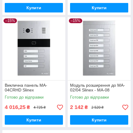
Купити
Купити
–15%
–15%
Виклична панель MA-
Модуль розширення до MA-
04CRHD Slinex
02/04 Slinex - MA-08
Готово до відправки
Готово до відправки
4 016,25
2 142
₴
₴
4 725 ₴
2 520 ₴
Купити
Купити