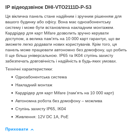
IP відеодзвінок DHI-VTO2111D-P-S3
Ця віклична панель стане надійним і зручним рішенням для
вашого будинку або офісу. Вона має одноабонентську
систему і може бути встановлена накладним монтажем.
Кардрідер для карт Mifare дозволить зручно керувати
доступом, а велика пам'ять на 10 000 карт гарантує, що ви
зможете легко додавати нових користувачів. Крім того, ця
панель може працювати автономно без домофону, що робить
її ще більш універсальною. IP65 та IK04 ступінь захисту
забезпечать довговічність і надійність в будь-яких умовах.
Технічні характеристики:
Одноабонентська система
Накладний монтаж
Кардрідер для карт Mifare (пам'ять на 10 000 карт)
Автономна робота без домофону – можлива
Ступінь захисту IP65, IK04
Живлення: 12V DC 1A, PoE
Приховати