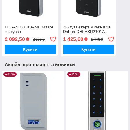
DHI-ASR2100A-ME Mifare
Зчитувач карт Mifare IP66
зчитувач
Dahua DHI-ASR2101A
2 092,50
1 425,60
₴
₴
2 250 ₴
1 440 ₴
Купити
Купити
Акційні пропозиції та новинки
–15%
–15%