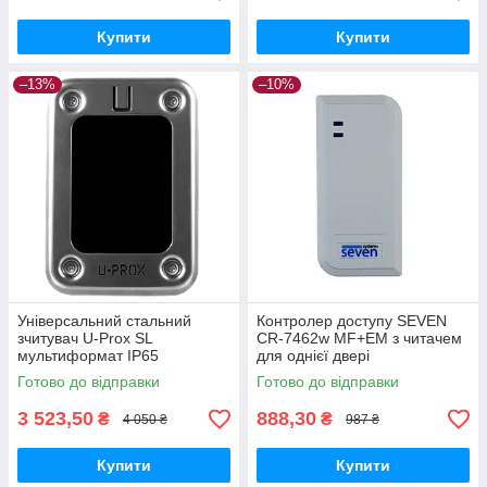
Купити
Купити
–13%
–10%
Універсальний стальний
Контролер доступу SEVEN
зчитувач U-Prox SL
CR-7462w MF+EM з читачем
мультиформат IP65
для однієї двері
Готово до відправки
Готово до відправки
3 523,50
888,30
₴
₴
4 050 ₴
987 ₴
Купити
Купити