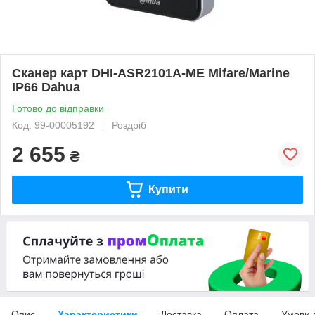
Сканер карт DHI-ASR2101A-ME Mifare/Marine
IP66 Dahua
Готово до відправки
Код: 99-00005192
Роздріб
2 655
₴
Купити
Опис
Характеристики
Доставка
Оплата
Умови 