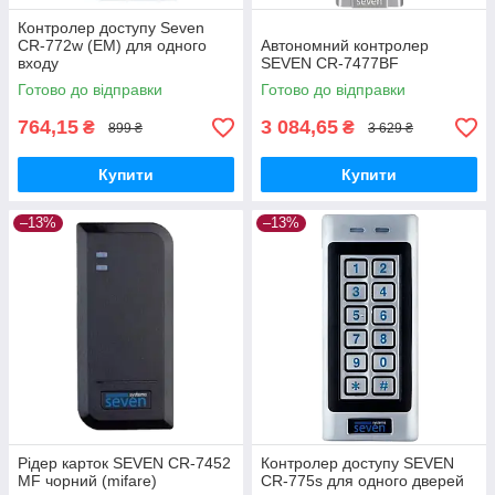
Контролер доступу Seven
CR-772w (EM) для одного
Автономний контролер
входу
SEVEN CR-7477BF
Готово до відправки
Готово до відправки
764,15
3 084,65
₴
₴
899 ₴
3 629 ₴
Купити
Купити
–13%
–13%
Рідер карток SEVEN CR-7452
Контролер доступу SEVEN
MF чорний (mifare)
CR-775s для одного дверей