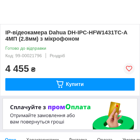
IP-відеокамера Dahua DH-IPC-HFW1431TC-A
4МП (2.8мм) з мікрофоном
Готово до відправки
Код: 99-00021796
Роздріб
4 455
₴
Купити
Опис
Характеристики
Доставка
Оплата
Умови п