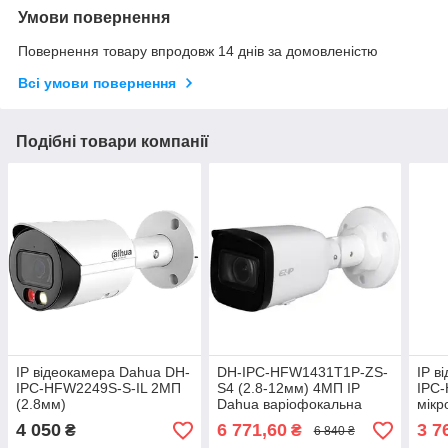
Умови повернення
Повернення товару впродовж 14 днів за домовленістю
Всі умови повернення
Подібні товари компанії
IP відеокамера Dahua DH-
DH-IPC-HFW1431T1P-ZS-
IP в
IPC-HFW2249S-S-IL 2МП
S4 (2.8-12мм) 4МП IP
IPC-
(2.8мм)
Dahua варіофокальна
мікр
4 050
6 771,60
3 7
₴
₴
6 840 ₴