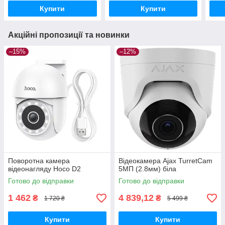
Купити
Купити
Акційні пропозиції та новинки
–15%
–12%
Поворотна камера
Відеокамера Ajax TurretCam
відеонагляду Hoco D2
5МП (2.8мм) біла
Готово до відправки
Готово до відправки
1 462
4 839,12
₴
₴
1 720 ₴
5 499 ₴
Купити
Купити