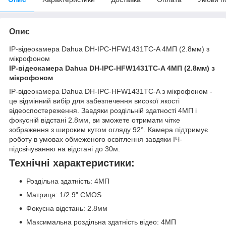
Опис
IP-відеокамера Dahua DH-IPC-HFW1431TC-A 4МП (2.8мм) з
мікрофоном
IP-відеокамера Dahua DH-IPC-HFW1431TC-A 4МП (2.8мм) з
мікрофоном
IP-відеокамера Dahua DH-IPC-HFW1431TC-A з мікрофоном -
це відмінний вибір для забезпечення високої якості
відеоспостереження. Завдяки роздільній здатності 4МП і
фокусній відстані 2.8мм, ви зможете отримати чітке
зображення з широким кутом огляду 92°. Камера підтримує
роботу в умовах обмеженого освітлення завдяки ІЧ-
підсвічуванню на відстані до 30м.
Технічні характеристики:
Роздільна здатність: 4МП
Матриця: 1/2.9" CMOS
Фокусна відстань: 2.8мм
Максимальна роздільна здатність відео: 4МП