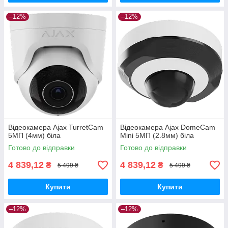
–12%
–12%
Відеокамера Ajax TurretCam
Відеокамера Ajax DomeCam
5МП (4мм) біла
Mini 5МП (2.8мм) біла
Готово до відправки
Готово до відправки
4 839,12
4 839,12
₴
₴
5 499 ₴
5 499 ₴
Купити
Купити
–12%
–12%