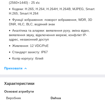
(2560×1440) - 25 к\с
Кодеки: H.265; H.264; H.264H; H.264B; MJPEG, Smart
H.265; Smart H.264
Функції зображення: поворот зображення, WDR, 3D
DNR, HLC, BLC, водяний знак
Аналітика та аларми: виявлення руху, зміна відео,
виявлення звуку, відключення мережі, конфлікт IP-
адрес, незаконний доступ
Живлення: 12 VDC/PoE
Стандарт захисту: IP67
Колір корпусу: білий
Приховати
Характеристики
Основні атрибути
Виробник
Dahua