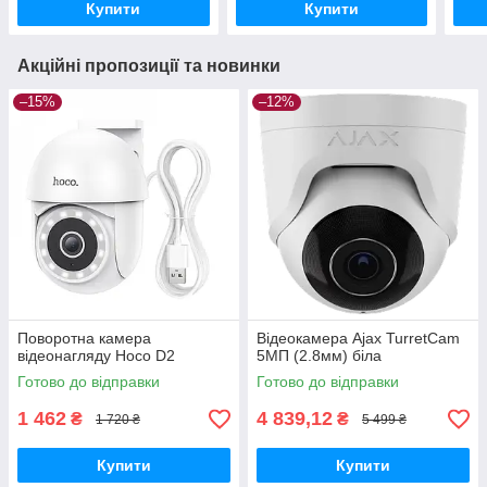
Купити
Купити
Акційні пропозиції та новинки
–15%
–12%
Поворотна камера
Відеокамера Ajax TurretCam
відеонагляду Hoco D2
5МП (2.8мм) біла
Готово до відправки
Готово до відправки
1 462
4 839,12
₴
₴
1 720 ₴
5 499 ₴
Купити
Купити