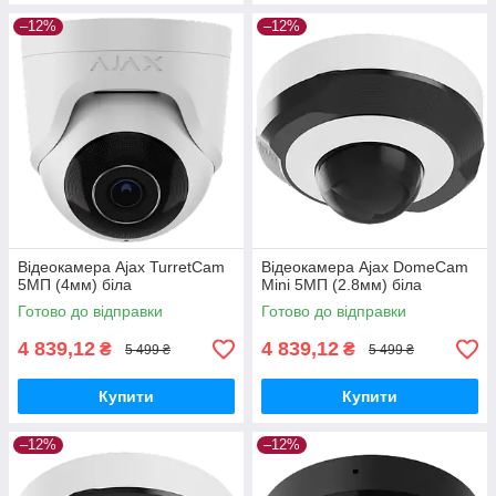
–12%
–12%
Відеокамера Ajax TurretCam
Відеокамера Ajax DomeCam
5МП (4мм) біла
Mini 5МП (2.8мм) біла
Готово до відправки
Готово до відправки
4 839,12
4 839,12
₴
₴
5 499 ₴
5 499 ₴
Купити
Купити
–12%
–12%