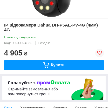
IP відеокамера Dahua DH-P5AE-PV-4G (4мм)
4G
Готово до відправки
Код: 99-00024035
Роздріб
4 905
₴
Купити
Опис
Характеристики
Доставка
Оплата
Умови п