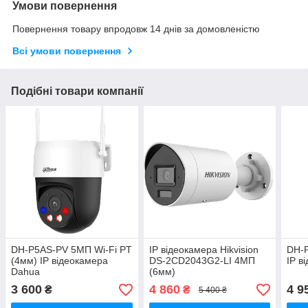
Умови повернення
Повернення товару впродовж 14 днів за домовленістю
Всі умови повернення
Подібні товари компанії
DH-P5AS-PV 5МП Wi-Fi PT
IP відеокамера Hikvision
DH-
(4мм) IP відеокамера
DS-2CD2043G2-LI 4МП
IP в
Dahua
(6мм)
3 600
4 860
4 9
₴
₴
5 400 ₴