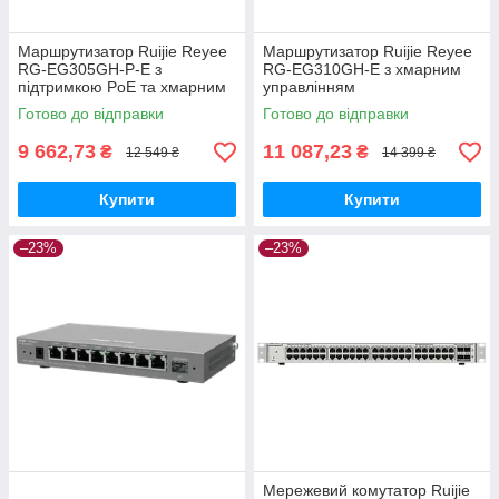
Маршрутизатор Ruijie Reyee
Маршрутизатор Ruijie Reyee
RG-EG305GH-P-E з
RG-EG310GH-E з хмарним
підтримкою PoE та хмарним
управлінням
управлінням
Готово до відправки
Готово до відправки
9 662,73
11 087,23
₴
₴
12 549 ₴
14 399 ₴
Купити
Купити
–23%
–23%
Мережевий комутатор Ruijie