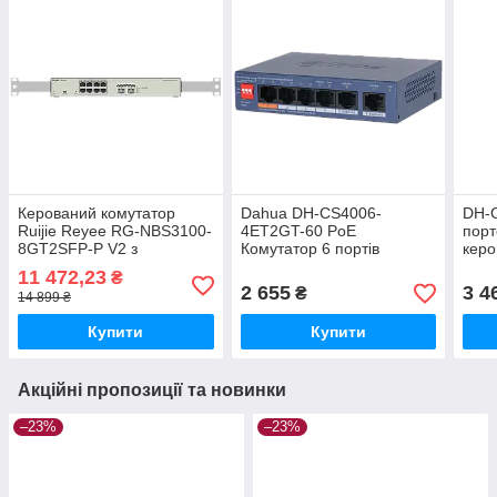
Керований комутатор
Dahua DH-CS4006-
DH-C
Ruijie Reyee RG-NBS3100-
4ET2GT-60 PoE
порт
8GT2SFP-P V2 з
Комутатор 6 портів
керо
підтримкою PoE, 8 портів
управління
11 472,23
₴
2 655
3 4
₴
14 899 ₴
Купити
Купити
Акційні пропозиції та новинки
–23%
–23%