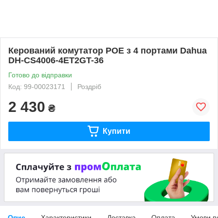
Керований комутатор POE з 4 портами Dahua
DH-CS4006-4ET2GT-36
Готово до відправки
Код: 99-00023171
Роздріб
2 430
₴
Купити
Опис
Характеристики
Доставка
Оплата
Умови п