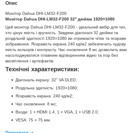
Опис
Монітор Dahua DHI-LM32-F200
Монітор Dahua DHI-LM32-F200 32'' дюйма 1920×1080
Цей монітор Dahua DHI-LM32-F200 - ідеальний вибір для тих,
хто цінує якість і зручність. Завдяки діагоналі 32 дюйми та
роздільній здатності 1920×1080 ви отримаєте чітке та яскраве
зображення. Яскравість екрана 240 кд/м2 забезпечить чудову
якість кольорів і контрасту. Час оновлення 8 мс дозволить вам
насолоджуватися плавним відтворенням відео та ігор без
висвітлення і артефактів.
Технічні характеристики:
Діагональ екрану: 32” VA DLED;
Роздільна здатність: 1920×1080;
Яскравість екрана: 240 кд/м2;
Час оновлення: 8 мс;
Входи: 1 × HDMI 1.4, 1 × VGA, 1 × USB 2.0;
VESA: 75 × 75 мм.
Приховати