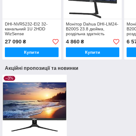
DHI-NVR5232-EI2 32-
Монітор Dahua DHI-LM24-
Моні
канальний 1U 2HDD
B200S 23.8 дюйма,
B200
WizSense
роздільна здатність
розд
Відеореєстратор Dahua
1920х1080
192
27 090
4 860
6 5
₴
₴
Купити
Купити
Акційні пропозиції та новинки
–3%