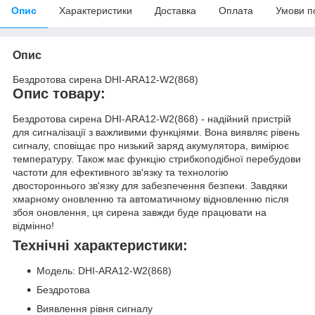
Опис
Характеристики
Доставка
Оплата
Умови п
Опис
Бездротова сирена DHI-ARA12-W2(868)
Опис товару:
Бездротова сирена DHI-ARA12-W2(868) - надійний пристрій
для сигналізації з важливими функціями. Вона виявляє рівень
сигналу, сповіщає про низький заряд акумулятора, вимірює
температуру. Також має функцію стрибкоподібної перебудови
частоти для ефективного зв'язку та технологію
двостороннього зв'язку для забезпечення безпеки. Завдяки
хмарному оновленню та автоматичному відновленню після
збоя оновлення, ця сирена завжди буде працювати на
відмінно!
Технічні характеристики:
Модель: DHI-ARA12-W2(868)
Бездротова
Виявлення рівня сигналу