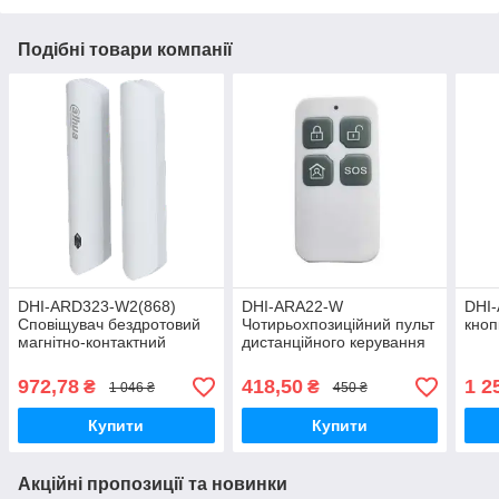
Подібні товари компанії
DHI-ARD323-W2(868)
DHI-ARA22-W
DHI
Сповіщувач бездротовий
Чотирьохпозиційний пульт
кноп
магнітно-контактний
дистанційного керування
972,78
418,50
1 2
₴
₴
1 046 ₴
450 ₴
Купити
Купити
Акційні пропозиції та новинки