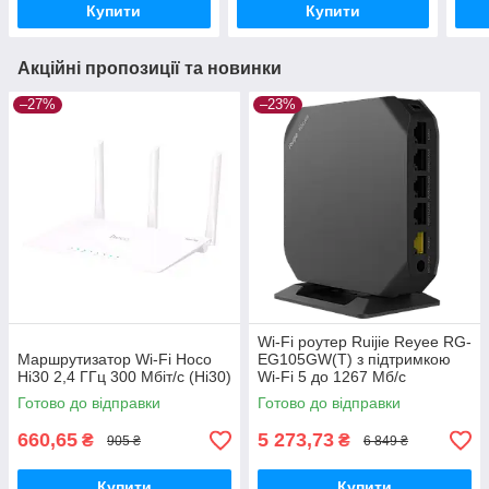
Купити
Купити
Акційні пропозиції та новинки
–27%
–23%
Wi-Fi роутер Ruijie Reyee RG-
Маршрутизатор Wi-Fi Hoco
EG105GW(T) з підтримкою
Hi30 2,4 ГГц 300 Мбіт/с (Hi30)
Wi-Fi 5 до 1267 Мб/с
Готово до відправки
Готово до відправки
660,65
5 273,73
₴
₴
905 ₴
6 849 ₴
Купити
Купити