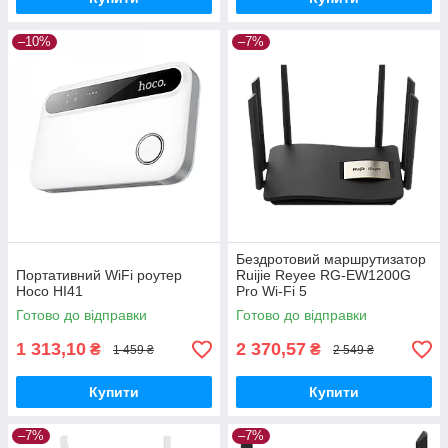
–10%
–7%
Бездротовий маршрутизатор
Портативний WiFi роутер
Ruijie Reyee RG-EW1200G
Hoco HI41
Pro Wi-Fi 5
Готово до відправки
Готово до відправки
1 313,10
2 370,57
₴
₴
1 459 ₴
2 549 ₴
Купити
Купити
–7%
–7%