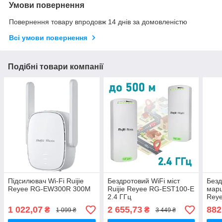
Умови повернення
Повернення товару впродовж 14 днів за домовленістю
Всі умови повернення
Подібні товари компанії
Підсилювач Wi-Fi Ruijie
Бездротовий WiFi міст
Безд
Reyee RG-EW300R 300М
Ruijie Reyee RG-EST100-E
марш
2.4 ГГц
Reye
1 022,07
2 655,73
882
₴
₴
1 099 ₴
3 449 ₴