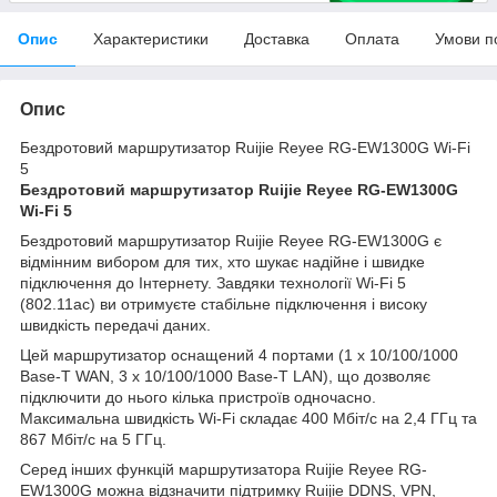
Опис
Характеристики
Доставка
Оплата
Умови п
Опис
Бездротовий маршрутизатор Ruijie Reyee RG-EW1300G Wi-Fi
5
Бездротовий маршрутизатор Ruijie Reyee RG-EW1300G
Wi-Fi 5
Бездротовий маршрутизатор Ruijie Reyee RG-EW1300G є
відмінним вибором для тих, хто шукає надійне і швидке
підключення до Інтернету. Завдяки технології Wi-Fi 5
(802.11ac) ви отримуєте стабільне підключення і високу
швидкість передачі даних.
Цей маршрутизатор оснащений 4 портами (1 x 10/100/1000
Base-T WAN, 3 x 10/100/1000 Base-T LAN), що дозволяє
підключити до нього кілька пристроїв одночасно.
Максимальна швидкість Wi-Fi складає 400 Мбіт/с на 2,4 ГГц та
867 Мбіт/с на 5 ГГц.
Серед інших функцій маршрутизатора Ruijie Reyee RG-
EW1300G можна відзначити підтримку Ruijie DDNS, VPN,