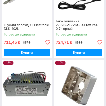
Блок живлення
Гнучкий перехід Yli Electronic
220VAC/12VDC U-Prox PSU
DLK-402L
0,7 чорний
Готово до відправки
Готово до відправки
711,45
724,71
₴
₴
837 ₴
833 ₴
Купити
Купити
–13%
–10%