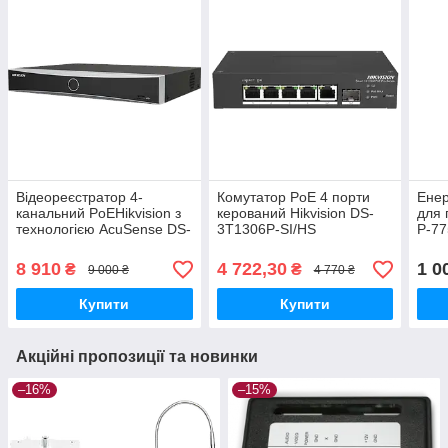
Відеореєстратор 4-
Комутатор PoE 4 порти
Енер
канальний PoEHikvision з
керований Hikvision DS-
для 
технологією AcuSense DS-
3T1306P-SI/HS
P-77
7604NXI-K1/4P(D)
8 910
4 722,30
1 0
₴
₴
9 000 ₴
4 770 ₴
Купити
Купити
Акційні пропозиції та новинки
–16%
–15%