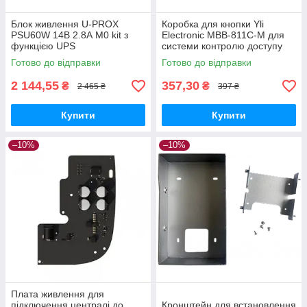
Блок живлення U-PROX
Коробка для кнопки Yli
PSU60W 14В 2.8А M0 kit з
Electronic MBB-811C-M для
функцією UPS
системи контролю доступу
Готово до відправки
Готово до відправки
2 144,55
357,30
₴
₴
2 465 ₴
397 ₴
Купити
Купити
–10%
–10%
Плата живлення для
підключення централі до
Кронштейн для встановлення