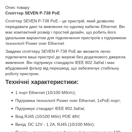
Опис товару
Спліттер SEVEN P-738 PoE
Спліттер SEVEN P-738 PoE - це пристрій, який дозволяє
передавати дані та живлення по одному кабелю Ethernet. Він
має компактний розмір і простий дизайн, що робить його
ідеальним варіантом для підключення пристроїв з підтримкою
технології Power over Ethernet.
Завдяки спліттеру SEVEN P-738 PoE ви зможете легко
підключити ваші пристрої до мережі без додаткового джерела
живлення. Він підтримує стандарти IEEE 802.3af/at і має
вбудований фільтр від перешкод, що забезпечує стабільну
роботу пристрою.
Технічні характеристики:
1 порт Ethernet (10/100 Мбіт/с);
Підтримка технології Power over Ethernet, 1хPoE-порт;
Підтримує стандарт IEEE 802.3af/at;
Вхід RJ45 (10/100 Мбіт) POE 48V;
Вихід: DC 12V - 1.2A, RJ45 (10/100 Мбіт);