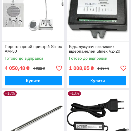
Переговорний пристрій Slinex
Відгалужувач викликних
AM-50
відеопанелей Slinex VZ-20
Готово до відправки
Готово до відправки
4 050,48
1 008,95
₴
₴
4 822 ₴
1 187 ₴
Купити
Купити
–15%
–13%