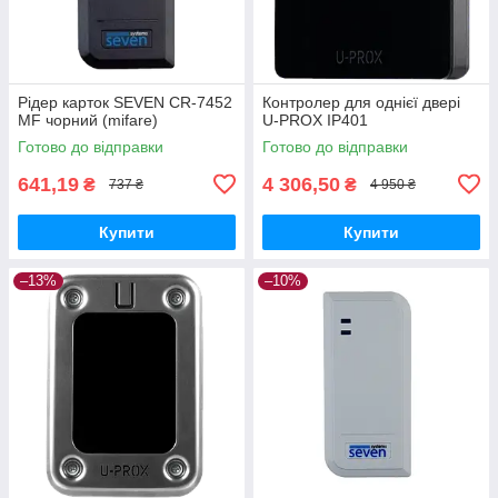
Рідер карток SEVEN CR-7452
Контролер для однієї двері
MF чорний (mifare)
U-PROX IP401
Готово до відправки
Готово до відправки
641,19
4 306,50
₴
₴
737 ₴
4 950 ₴
Купити
Купити
–13%
–10%