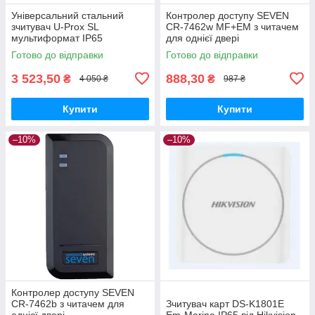
Універсальний стальний
Контролер доступу SEVEN
зчитувач U-Prox SL
CR-7462w MF+EM з читачем
мультиформат IP65
для однієї двері
Готово до відправки
Готово до відправки
3 523,50
888,30
₴
₴
4 050 ₴
987 ₴
Купити
Купити
–10%
–10%
Контролер доступу SEVEN
CR-7462b з читачем для
Зчитувач карт DS-K1801E
однієї двері
Em-Marine IP65 від Hikvision