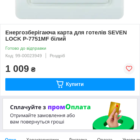
Енергозберігаюча карта для готелів SEVEN
LOCK P-7751MF білий
Готово до відправки
Код: 99-00023949
Роздріб
1 009
₴
Купити
Опис
Характеристики
Доставка
Оплата
Умови п