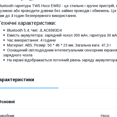
luetooth гарнітура TWS Hoco EW82 - це стильне і зручне пристрі
узикою або проводити дзвінки без зайвих проводів і обмежень. Ця г
ам до 4 годин безперервного використання.
Технічні характеристики:
Bluetooth 5.4; Чип: JL AC6983D4
Емкість акумулятора: зарядний чохол 300 мАч, гарнітура 30 мА
Час використання: 4 години
Матеріал: ABS; Розмір: 50 * 46 * 23 мм; Загальна вага: 47,3 г
Оснащений світлодіодним інтелектуальним сенсорним екраном
зарядного чохла
На екрані відображається поточний рівень заряду акумулятора 
арактеристики
Основні
иробник
Hoco