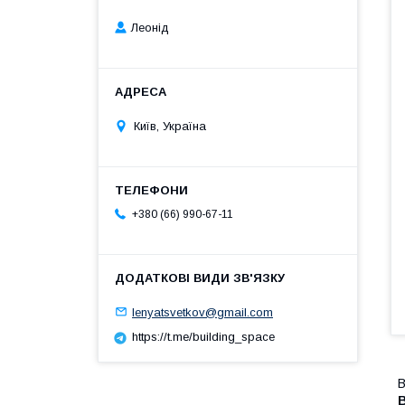
Леонід
Київ, Україна
+380 (66) 990-67-11
lenyatsvetkov@gmail.com
https://t.me/building_space
B