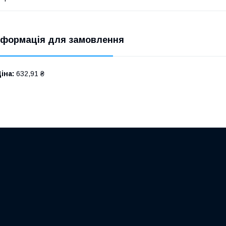
нформація для замовлення
іна:
632,91 ₴