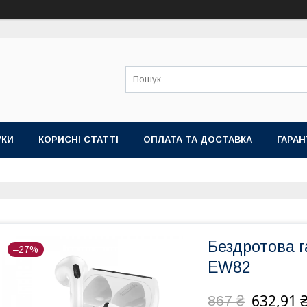
УКИ
КОРИСНІ СТАТТІ
ОПЛАТА ТА ДОСТАВКА
ГАРАН
Бездротова г
–27%
EW82
632,91 
867 ₴