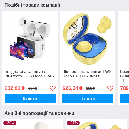
Подібні товари компанії
Бездротова гарнітура
Bluetooth навушники TWS
Безд
Bluetooth TWS Hoco EW82
Hoco EW111 - Жовті
Blue
- Пі
632,91
626,34
789
₴
₴
867 ₴
858 ₴
Купити
Купити
Акційні пропозиції та новинки
–30%
–27%