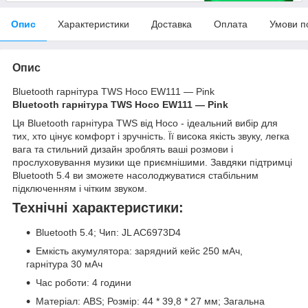
Опис
Характеристики
Доставка
Оплата
Умови п
Опис
Bluetooth гарнітура TWS Hoco EW111 — Pink
Bluetooth гарнітура TWS Hoco EW111 — Pink
Ця Bluetooth гарнітура TWS від Hoco - ідеальний вибір для
тих, хто цінує комфорт і зручність. Її висока якість звуку, легка
вага та стильний дизайн зроблять ваші розмови і
прослуховування музики ще приємнішими. Завдяки підтримці
Bluetooth 5.4 ви зможете насолоджуватися стабільним
підключенням і чітким звуком.
Технічні характеристики:
Bluetooth 5.4; Чип: JL AC6973D4
Емкість акумулятора: зарядний кейс 250 мАч,
гарнітура 30 мАч
Час роботи: 4 години
Матеріал: ABS; Розмір: 44 * 39,8 * 27 мм; Загальна