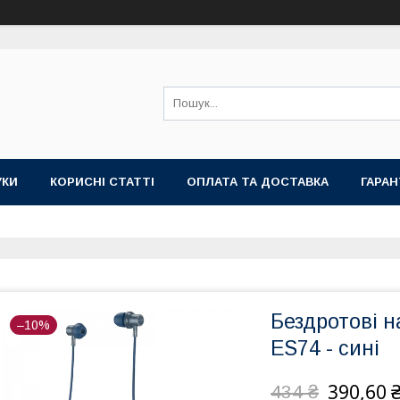
УКИ
КОРИСНІ СТАТТІ
ОПЛАТА ТА ДОСТАВКА
ГАРАН
Бездротові н
–10%
ES74 - сині
390,60 
434 ₴