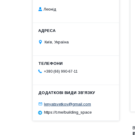
Леонід
Київ, Україна
+380 (66) 990-67-11
lenyatsvetkov@gmail.com
https://t.me/building_space
B
B