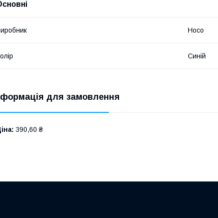
Основні
иробник
Hoco
олір
Синій
нформація для замовлення
іна:
390,60 ₴