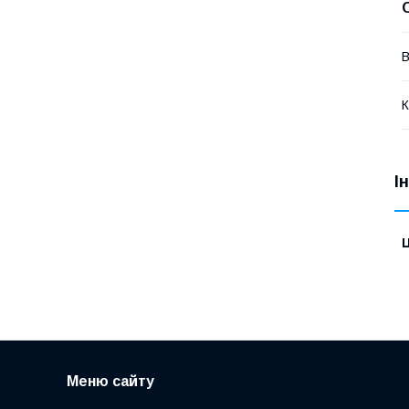
В
К
І
Ц
Меню сайту