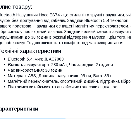
Опис товару:
luetooth Навушники Hoco ES74 - це стильні та зручні навушники, 
вуком без дратування від кабелів. Завдяки Bluetooth 5.4 технологі
ашого пристрою. Навушники оснащені магнітним переключателем,
ібросигналу про вхідний дзвінок. Завдяки великій ємності акумуля
авушниками до 30 годин в режимі відтворення музики. Крім того, н
о забезпечує їх довговічність та комфорт під час використання.
Технічні характеристики:
Bluetooth 5.4; Чип: JL AC7003
Ємність акумулятора: 280 мАч; Час зарядки: 2 години
Час використання: 30 годин
Матеріал: ABS; Довжина навушників: 95 см; Вага: 35 г
Магнітний переключатель, спортивний дизайн, підтримка вібро
Підтримка китайських та англійських голосових підказок
арактеристики