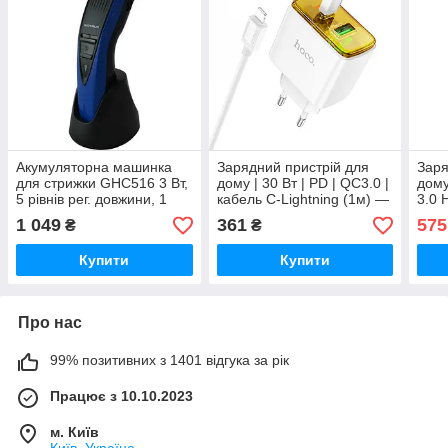
Акумуляторна машинка
Зарядний пристрій для
Заря
для стрижки GHC516 3 Вт,
дому | 30 Вт | PD | QC3.0 |
дому
5 рівнів рег. довжини, 1
кабель C-Lightning (1м) —
3.0 
змінний гребень, тип
Hoco CS42A — білий
1 049
361
575
₴
₴
батареї Ni-MN, колір
синій-чорний
Купити
Купити
Про нас
99% позитивних з 1401 відгука за рік
Працює з 10.10.2023
м. Київ