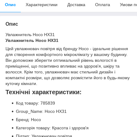
Опис
Характеристики
Доставка
Оплата
Умови п
Опис
Увлажнитель Hoco HX31
Увлажнитель Hoco HX31
Цей увлажнювач повітря від бренду Hoco - ідеальне рішення
для створення комфортного мікроклімату у вашому будинку.
Він допоможе зберегти оптимальний рівень вологості в
приміщенні, що позитивно впливає на здоров'я, шкіру та
волосся. Крім того, увлажнювач має стильний дизайн і
компактні розміри, що дозволяє розмістити його в будь-якому
куточку кімнати.
Технічні характеристики:
Код товару: 785839
Group_Name: Hoco HX31
Бренд: Hoco
Категорія товару: Красота і здоров'я
Підтип: Увлажнювач повітря