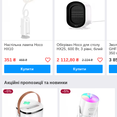
Настільна лампа Hoco
Обігрівач Hoco для столу
Звол
HX10
HX25, 600 Вт, 3 рівні, білий
GHF-
350
351
2 112,80
3 8
₴
₴
468 ₴
2 224 ₴
Купити
Купити
Акційні пропозиції та новинки
–5%
–5%