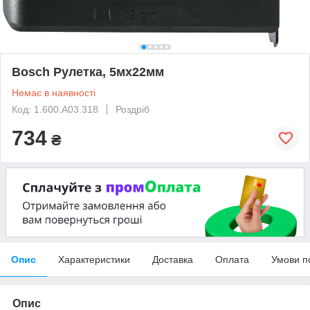
Bosch Рулетка, 5мх22мм
Немає в наявності
Код: 1.600.A03.318
Роздріб
734
₴
Опис
Характеристики
Доставка
Оплата
Умови п
Опис