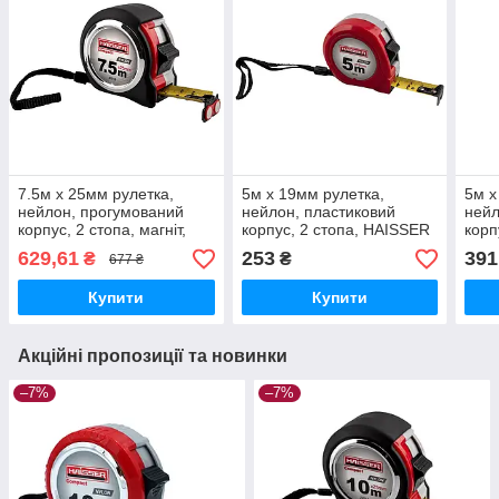
7.5м x 25мм рулетка,
5м x 19мм рулетка,
5м x
нейлон, прогумований
нейлон, пластиковий
нейл
корпус, 2 стопа, магніт,
корпус, 2 стопа, HAISSER
корп
HAISSER Compact
Com
629,61
253
391
₴
₴
677 ₴
Купити
Купити
Акційні пропозиції та новинки
–7%
–7%