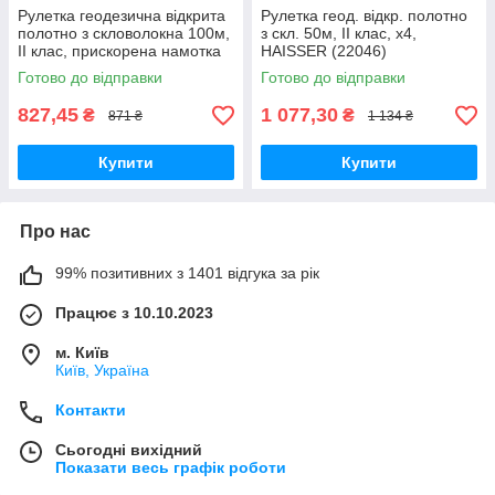
Рулетка геодезична відкрита
Рулетка геод. відкр. полотно
полотно з скловолокна 100м,
з скл. 50м, ІІ клас, х4,
ІІ клас, прискорена намотка
HAISSER (22046)
х4, HAISSER
Готово до відправки
Готово до відправки
827,45
1 077,30
₴
₴
871 ₴
1 134 ₴
Купити
Купити
Про нас
99% позитивних з 1401 відгука за рік
Працює з 10.10.2023
м. Київ
Київ, Україна
Контакти
Сьогодні вихідний
Показати весь графік роботи