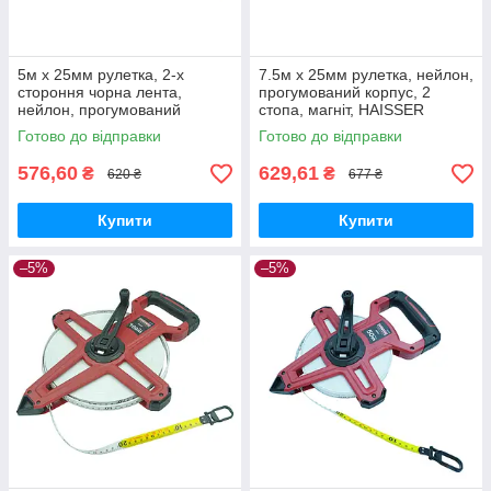
5м x 25мм рулетка, 2-х
7.5м x 25мм рулетка, нейлон,
стороння чорна лента,
прогумований корпус, 2
нейлон, прогумований
стопа, магніт, HAISSER
корпус, автостоп, магніт,
Compact
Готово до відправки
Готово до відправки
HAISSER Compact
576,60
629,61
₴
₴
620 ₴
677 ₴
Купити
Купити
–5%
–5%