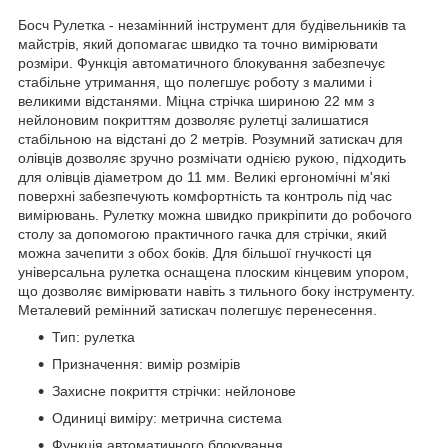
Босч Рулетка - незамінний інструмент для будівельників та
майстрів, який допомагає швидко та точно вимірювати
розміри. Функція автоматичного блокування забезпечує
стабільне утримання, що полегшує роботу з малими і
великими відстанями. Міцна стрічка шириною 22 мм з
нейлоновим покриттям дозволяє рулетці залишатися
стабільною на відстані до 2 метрів. Розумний затискач для
олівців дозволяє зручно розмічати однією рукою, підходить
для олівців діаметром до 11 мм. Великі ергономічні м'які
поверхні забезпечують комфортність та контроль під час
вимірювань. Рулетку можна швидко прикріпити до робочого
столу за допомогою практичного гачка для стрічки, який
можна зачепити з обох боків. Для більшої гнучкості ця
універсальна рулетка оснащена плоским кінцевим упором,
що дозволяє вимірювати навіть з тильного боку інструменту.
Металевий ремінний затискач полегшує перенесення.
Тип: рулетка
Призначення: вимір розмірів
Захисне покриття стрічки: нейлонове
Одиниці виміру: метрична система
Функція автоматичного блокування