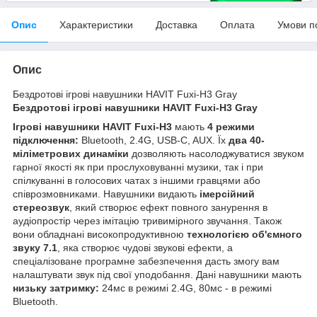
Опис
Характеристики
Доставка
Оплата
Умови п
Опис
Бездротові ігрові навушники HAVIT Fuxi-H3 Gray
Бездротові ігрові навушники HAVIT Fuxi-H3 Gray
Ігрові навушники HAVIT Fuxi-H3
мають
4 режими
підключення:
Bluetooth, 2.4G, USB-C, AUX. Їх
два 40-
міліметрових динаміки
дозволяють насолоджуватися звуком
гарної якості як при прослуховуванні музики, так і при
спілкуванні в голосових чатах з іншими гравцями або
співрозмовниками. Навушники видають
імерсійний
стереозвук
, який створює ефект повного занурення в
аудіопростір через імітацію тривимірного звучання. Також
вони обладнані високопродуктивною
технологією об'ємного
звуку 7.1
, яка створює чудові звукові ефекти, а
спеціалізоване програмне забезпечення дасть змогу вам
налаштувати звук під свої уподобання. Дані навушники мають
низьку затримку:
24мс в режимі 2.4G, 80мс - в режимі
Bluetooth.