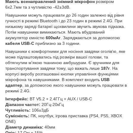
Мають всенаправлений знімний мікрофон
розміром
6х2.7мм та з чутливістю -42±3dB.
Навушники можуть працювати до 26 годин залежно від рівня
гучності в режимі Bluetooth і до 23 годин в режимі 2.4G. При
низькому заряді батареї щохвилини звучить звукова підказка.
Потім навушники вимикаються. Мають вбудований
акумулятор ємністю
600мАг
. Заряджаються за допомогою
кабеля USB-C
приблизно за 3 години.
Навушники є комфортними для носіння завдяки оголів'ю, яке
може підлаштовуватись під розміри вашої голови, та
обтягнутим м'якою тканиною амбушурам. Є зручними для
транспортування завдяки тому, що важать лише
187г
. На
корпусі виробу розташовані кнопки управління функціями
мікрофона та навушниками. В комплект входить
USB
адаптер
, за допомогою якого навушники можуть працювати в
режимі 2.4G.
Інтерфейс:
BT V5.2 + 2.4ГГц + AUX / USB-C
Діапазон частот:
20Гц-20кГц
Чутливість:
106±3дБ
Сумісність:
ПК, ноутбук, ігрова приставка (PS4, PS5, XBOX
ONE)
Діаметр динаміка:
40мм
Опір:
17 Ом ± 15%