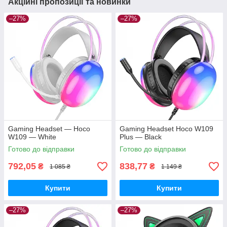
Акційні пропозиції та новинки
–27%
–27%
Gaming Headset — Hoco
Gaming Headset Hoco W109
W109 — White
Plus — Black
Готово до відправки
Готово до відправки
792,05
838,77
₴
₴
1 085 ₴
1 149 ₴
Купити
Купити
–27%
–27%