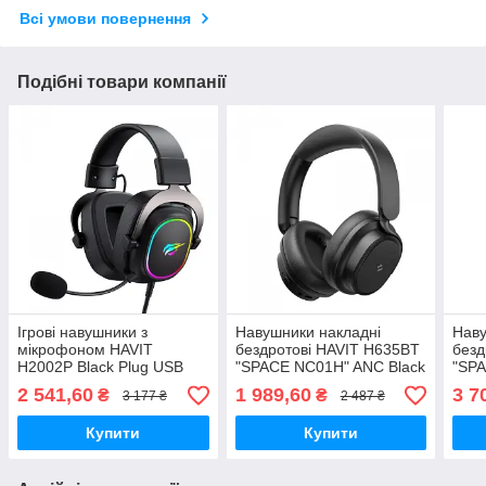
Всі умови повернення
Подібні товари компанії
Ігрові навушники з
Навушники накладні
Наву
мікрофоном HAVIT
бездротові HAVIT H635BT
безд
H2002P Black Plug USB
"SPACE NC01H" ANC Black
"SPA
7.1
2 541,60
1 989,60
3 7
₴
₴
3 177 ₴
2 487 ₴
Купити
Купити