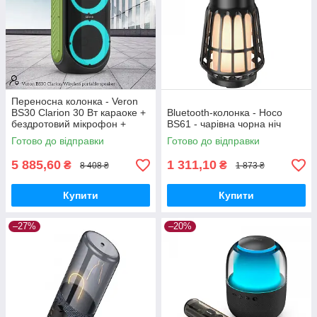
Переносна колонка - Veron
BS30 Clarion 30 Вт караоке +
Bluetooth-колонка - Hoco
бездротовий мікрофон +
BS61 - чарівна чорна ніч
пульт дистанційного
Готово до відправки
Готово до відправки
керування
5 885,60
1 311,10
₴
₴
8 408 ₴
1 873 ₴
Купити
Купити
–27%
–20%