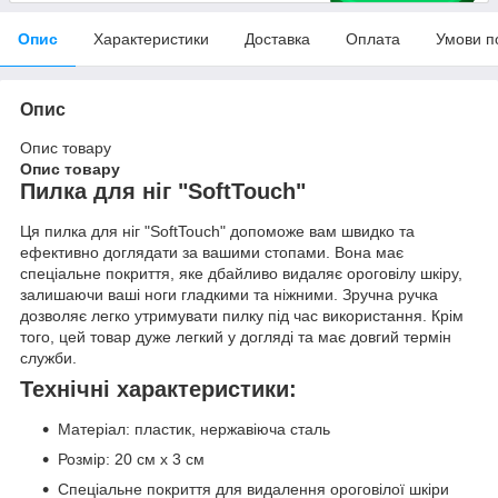
Опис
Характеристики
Доставка
Оплата
Умови п
Опис
Опис товару
Опис товару
Пилка для ніг "SoftTouch"
Ця пилка для ніг "SoftTouch" допоможе вам швидко та
ефективно доглядати за вашими стопами. Вона має
спеціальне покриття, яке дбайливо видаляє ороговілу шкіру,
залишаючи ваші ноги гладкими та ніжними. Зручна ручка
дозволяє легко утримувати пилку під час використання. Крім
того, цей товар дуже легкий у догляді та має довгий термін
служби.
Технічні характеристики:
Матеріал: пластик, нержавіюча сталь
Розмір: 20 см х 3 см
Спеціальне покриття для видалення ороговілої шкіри