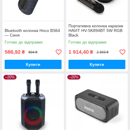
Портативна колонка караоке
Bluetooth колонка Hoco BS64
HAVIT HV-SK894BT 5W RGB
— Синя
Black
Готово до відправки
Готово до відправки
586,92
1 914,40
₴
₴
804 ₴
2 393 ₴
Купити
Купити
–20%
–20%