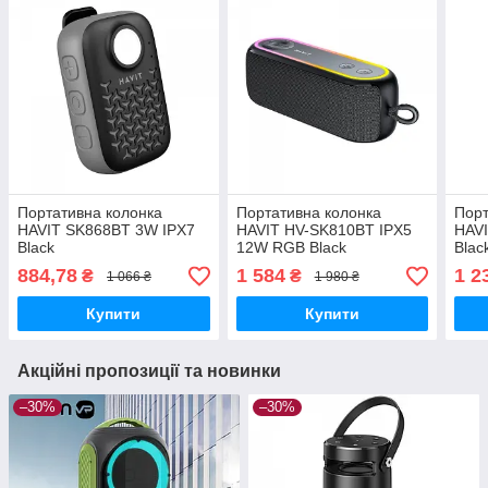
Портативна колонка
Портативна колонка
Порт
HAVIT SK868BT 3W IPX7
HAVIT HV-SK810BT IPX5
HAV
Black
12W RGB Black
Blac
884,78
1 584
1 2
₴
₴
1 066 ₴
1 980 ₴
Купити
Купити
Акційні пропозиції та новинки
–30%
–30%