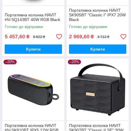
Портативна колонка HAVIT
Портативна колонка HAVIT
SK905BT "Classic I" IPX7 20W
HV-SQ143BT 40W RGB Black
Black
Готово до відправки
Готово до відправки
5 457,60
2 969,60
₴
₴
6 822 ₴
3 712 ₴
Купити
Купити
–20%
–20%
Портативна колонка HAVIT
Портативна колонка HAVIT
HV-SK810BT IPX5 12W RGB
SK907BT "Classic II SE" 30W