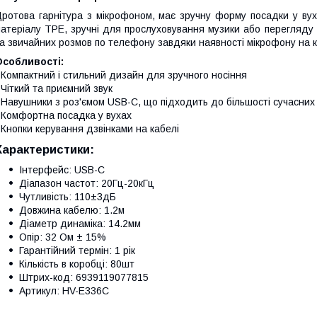
ротова гарнітура з мікрофоном, має зручну форму посадки у вуха
атеріалу TPE, зручні для прослуховування музики або перегляду 
а звичайних розмов по телефону завдяки наявності мікрофону на каб
Особливості:
 Компактний і стильний дизайн для зручного носіння
 Чіткий та приємний звук
 Навушники з роз'ємом USB-C, що підходить до більшості сучасних 
 Комфортна посадка у вухах
 Кнопки керування дзвінками на кабелі
Характеристики:
Інтерфейс: USB-C
Діапазон частот: 20Гц-20кГц
Чутливість: 110±3дБ
Довжина кабелю: 1.2м
Діаметр динаміка: 14.2мм
Опір: 32 Ом ± 15%
Гарантійний термін: 1 рік
Кількість в коробці: 80шт
Штрих-код: 6939119077815
Артикул: HV-E336C