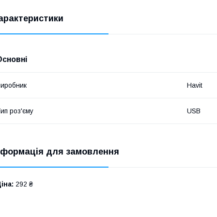
арактеристики
Основні
иробник
Havit
ип роз'єму
USB
нформація для замовлення
іна:
292 ₴