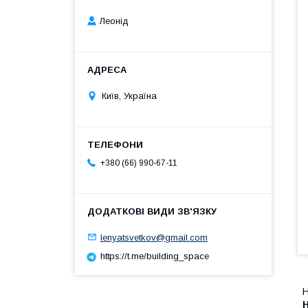
Леонід
Київ, Україна
+380 (66) 990-67-11
lenyatsvetkov@gmail.com
https://t.me/building_space
Н