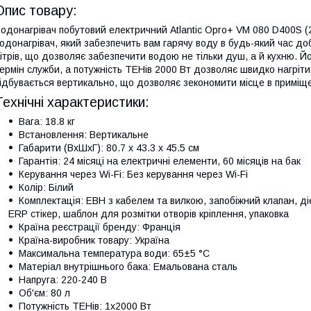
Опис товару:
одонагрівач побутовий електричний Atlantic Opro+ VM 080 D400S (
одонагрівач, який забезпечить вам гарячу воду в будь-який час до
ітрів, що дозволяє забезпечити водою не тільки душ, а й кухню. 
ермін служби, а потужність ТЕНів 2000 Вт дозволяє швидко нагріт
ідбувається вертикально, що дозволяє зекономити місце в приміще
Технічні характеристики:
Вага: 18.8 кг
Встановлення: Вертикальне
Габарити (ВхШхГ): 80.7 х 43.3 х 45.5 см
Гарантія: 24 місяці на електричні елементи, 60 місяців на бак
Керування через Wi-Fi: Без керування через Wi-Fi
Колір: Білий
Комплектація: ЕВН з кабелем та вилкою, запобіжний клапан, ді
ERP стікер, шаблон для розмітки отворів кріплення, упаковка
Країна реєстрації бренду: Франція
Країна-виробник товару: Україна
Максимальна температура води: 65±5 °C
Матеріал внутрішнього бака: Емальована сталь
Напруга: 220-240 В
Об'єм: 80 л
Потужність ТЕНів: 1х2000 Вт