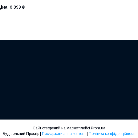
іна:
6 899 ₴
Сайт створений на маркетплейсі
Prom.ua
Будівельний Простір |
Поскаржитися на контент
|
Політика конфіденційності