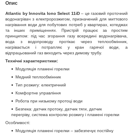
Опис
Atlantic by Innovita Iono Select 11iD
– це газовий проточний
водонагрівач з електророзжигом, призначений для миттєвого
нагрівання води для побутових потреб у квартирах, котеджах
та інших приміщеннях. Пристрій працює за простим
принципом: під час згорання газу всередині водонагрівача,
вода з водопроводу протікає через теплообмінник,
нагрівається і потрапляє у кран гарячої води, а
відпрацьований газ виходить через димову трубу.
Технічні характеристики:
Модуляція пламені горелки
Медний теплообмінник
Тип розжигу: електричний
Комфортне управління
Робота при низькому протоці води
Безпека: датчик протоку, датчик тяги, датчик
перегріву, система контролю розжигу і пламені горелки
Особливості:
Модуляція пламені горелки – забезпечує постійну