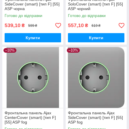
SideCover (smart) [тип F] [55]
SoloCover (smart) [тип F] [55]
ASP чорна
ASP чорний
Готово до відправки
Готово до відправки
539,10
557,10
₴
₴
599 ₴
619 ₴
Купити
Купити
–10%
–10%
Фронтальна панель Ajax
Фронтальна панель Ajax
CenterCover (smart) [тип F]
SideCover (smart) [тип F] [55]
[55] ASP fog
ASP fog