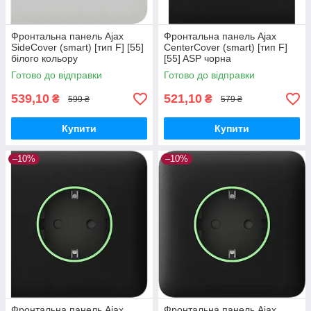
Фронтальна панель Ajax
Фронтальна панель Ajax
SideCover (smart) [тип F] [55]
CenterCover (smart) [тип F]
білого кольору
[55] ASP чорна
Готово до відправки
Готово до відправки
539,10
521,10
₴
₴
599 ₴
579 ₴
Купити
Купити
–10%
–10%
Фронтальна панель Ajax
Фронтальна панель Ajax