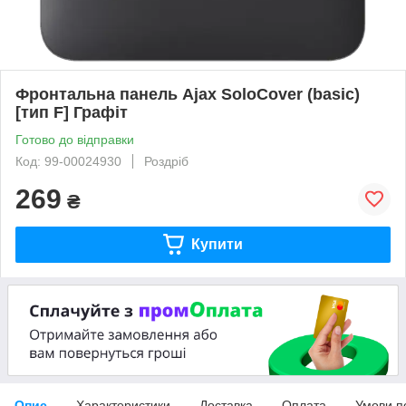
Фронтальна панель Ajax SoloCover (basic)
[тип F] Графіт
Готово до відправки
Код: 99-00024930
Роздріб
269
₴
Купити
Опис
Характеристики
Доставка
Оплата
Умови п