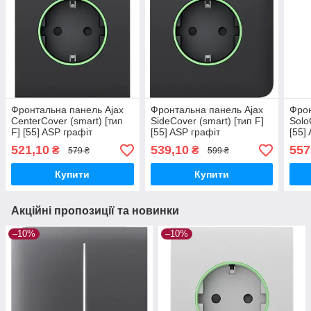
Фронтальна панель Ajax
Фронтальна панель Ajax
Фрон
CenterCover (smart) [тип
SideCover (smart) [тип F]
Solo
F] [55] ASP графіт
[55] ASP графіт
[55]
521,10
539,10
557
₴
₴
579 ₴
599 ₴
Купити
Купити
Акційні пропозиції та новинки
–10%
–10%