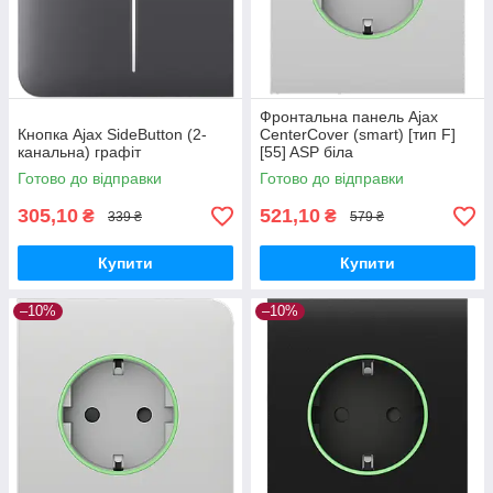
Фронтальна панель Ajax
Кнопка Ajax SideButton (2-
CenterCover (smart) [тип F]
канальна) графіт
[55] ASP біла
Готово до відправки
Готово до відправки
305,10
521,10
₴
₴
339 ₴
579 ₴
Купити
Купити
–10%
–10%