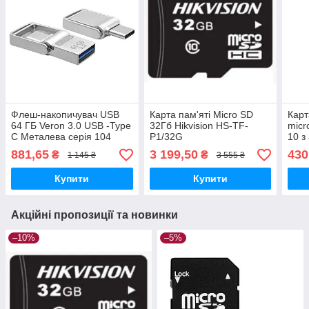
Флеш-накопичувач USB
Карта пам'яті Micro SD
Карт
64 ГБ Veron 3.0 USB -Type
32Гб Hikvision HS-TF-
micr
C Металева серія 104
P1/32G
10 з
881,65
3 199,50
430
₴
₴
1 145 ₴
3 555 ₴
Купити
Купити
Акційні пропозиції та новинки
–10%
–5%