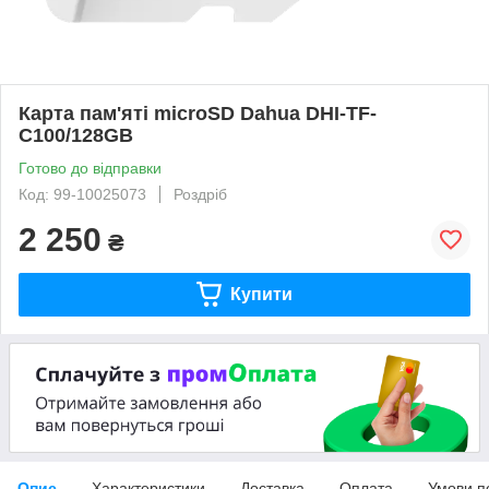
Карта пам'яті microSD Dahua DHI-TF-
C100/128GB
Готово до відправки
Код: 99-10025073
Роздріб
2 250
₴
Купити
Опис
Характеристики
Доставка
Оплата
Умови п