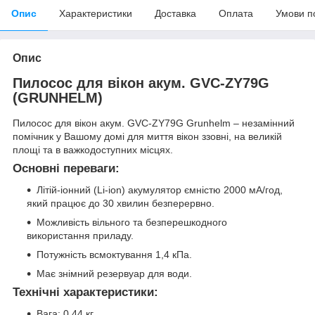
Опис
Характеристики
Доставка
Оплата
Умови п
Опис
Пилосос для вікон акум. GVC-ZY79G
(GRUNHELM)
Пилосос для вікон акум. GVC-ZY79G Grunhelm – незамінний
помічник у Вашому домі для миття вікон ззовні, на великій
площі та в важкодоступних місцях.
Основні переваги:
Літій-іонний (Li-ion) акумулятор ємністю 2000 мА/год,
який працює до 30 хвилин безперервно.
Можливість вільного та безперешкодного
використання приладу.
Потужність всмоктування 1,4 кПа.
Має знімний резервуар для води.
Технічні характеристики:
Вага: 0,44 кг