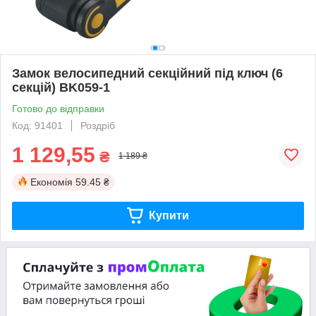
Замок велосипедний секційний під ключ (6
секцій) BK059-1
Готово до відправки
Код: 91401
Роздріб
1 129,55
₴
1 189 ₴
Економія
59.45 ₴
Купити