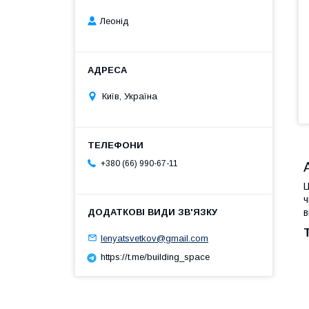
Леонід
Київ, Україна
+380 (66) 990-67-11
Ц
ч
в
lenyatsvetkov@gmail.com
https://t.me/building_space