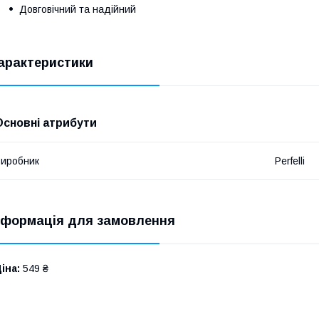
Довговічний та надійний
арактеристики
Основні атрибути
иробник
Perfelli
нформація для замовлення
іна:
549 ₴