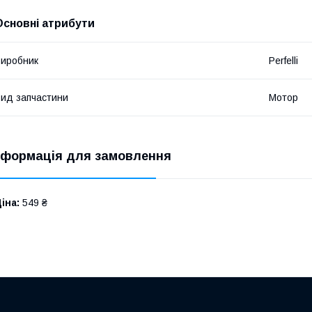
Основні атрибути
иробник
Perfelli
ид запчастини
Мотор
нформація для замовлення
іна:
549 ₴