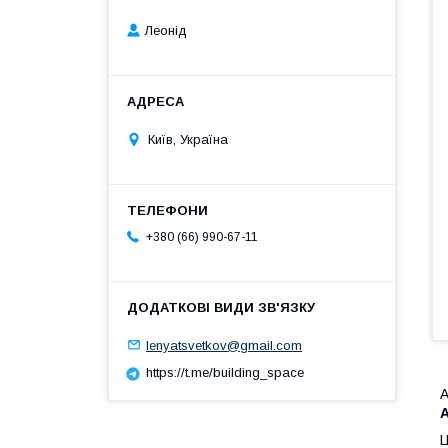
Леонід
Київ, Україна
+380 (66) 990-67-11
lenyatsvetkov@gmail.com
https://t.me/building_space
А
Ц