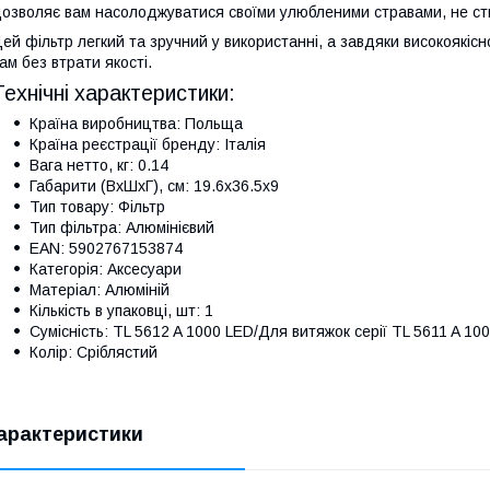
озволяє вам насолоджуватися своїми улюбленими стравами, не с
ей фільтр легкий та зручний у використанні, а завдяки високоякісн
ам без втрати якості.
Технічні характеристики:
Країна виробництва: Польща
Країна реєстрації бренду: Італія
Вага нетто, кг: 0.14
Габарити (ВxШxГ), см: 19.6x36.5x9
Тип товару: Фільтр
Тип фільтра: Алюмінієвий
EAN: 5902767153874
Категорія: Аксесуари
Матеріал: Алюміній
Кількість в упаковці, шт: 1
Сумісність: TL 5612 A 1000 LED/Для витяжок серії TL 5611 A 10
Колір: Сріблястий
арактеристики