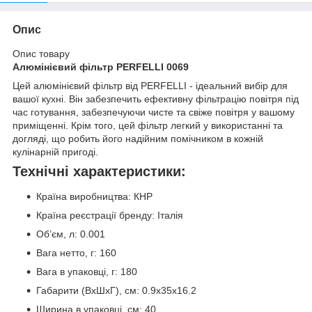
Опис
Опис товару
Алюмінієвий фільтр PERFELLI 0069
Цей алюмінієвий фільтр від PERFELLI - ідеальний вибір для
вашої кухні. Він забезпечить ефективну фільтрацію повітря під
час готування, забезпечуючи чисте та свіже повітря у вашому
приміщенні. Крім того, цей фільтр легкий у використанні та
догляді, що робить його надійним помічником в кожній
кулінарній пригоді.
Технічні характеристики:
Країна виробництва: КНР
Країна реєстрації бренду: Італія
Об’єм, л: 0.001
Вага нетто, г: 160
Вага в упаковці, г: 180
Габарити (ВxШxГ), см: 0.9x35x16.2
Ширина в упаковці, см: 40