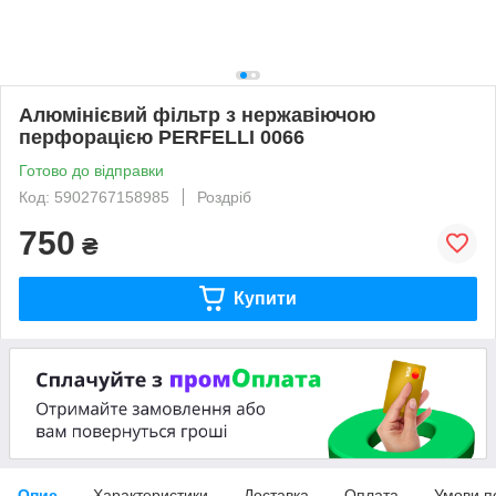
Алюмінієвий фільтр з нержавіючою
перфорацією PERFELLI 0066
Готово до відправки
Код: 5902767158985
Роздріб
750
₴
Купити
Опис
Характеристики
Доставка
Оплата
Умови п