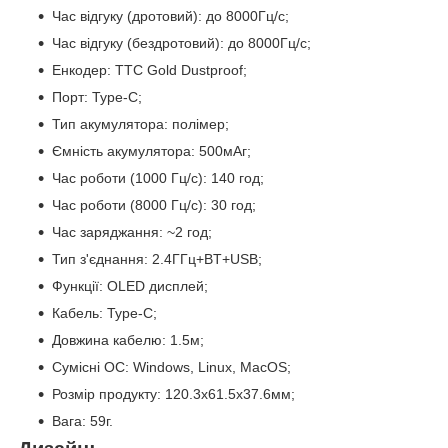
Час відгуку (дротовий): до 8000Гц/с;
Час відгуку (бездротовий): до 8000Гц/с;
Енкодер: TTC Gold Dustproof;
Порт: Type-C;
Тип акумулятора: полімер;
Ємність акумулятора: 500мАг;
Час роботи (1000 Гц/с): 140 год;
Час роботи (8000 Гц/с): 30 год;
Час заряджання: ~2 год;
Тип з'єднання: 2.4ГГц+BT+USB;
Функції: OLED дисплей;
Кабель: Type-C;
Довжина кабелю: 1.5м;
Сумісні ОС: Windows, Linux, MacOS;
Розмір продукту: 120.3x61.5x37.6мм;
Вага: 59г.