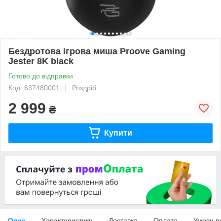
Бездротова ігрова миша Proove Gaming
Jester 8K black
Готово до відправки
Код: 637480001
Роздріб
2 999
₴
Купити
Опис
Характеристики
Доставка
Оплата
Умови п