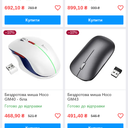
692,10
899,10
₴
₴
769 ₴
999 ₴
Купити
Купити
–10%
–10%
Бездротова миша Hoco
Бездротова миша Hoco
GM40 - біла
GM43
Готово до відправки
Готово до відправки
468,90
491,40
₴
₴
521 ₴
546 ₴