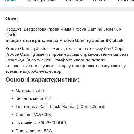
Опис
Продукт: Бездротова ігрова миша Proove Gaming Jester 8K
black
Бездротова ігрова миша Proove Gaming Jester 8K black
Proove Gaming Jester – миша, яка грає на твоєму боці! Серія
Proove Gaming змінить ігровий досвід справжніх геймерів раз і
назавжди. Висока якість, комфорт, увага до деталей
створюють ідеальну комп'ютерну периферію та занурюють у
всесвіт найулюбленіших ігор.
Основні характеристики:
Матеріал: ABS;
Кількість кнопок: 7;
Тип кнопок: Kailh Black Mamba (80 мільйонів);
Сенсор: PAW3395;
Чутливість: 800-26000DPI;
Прискорення: 50G;