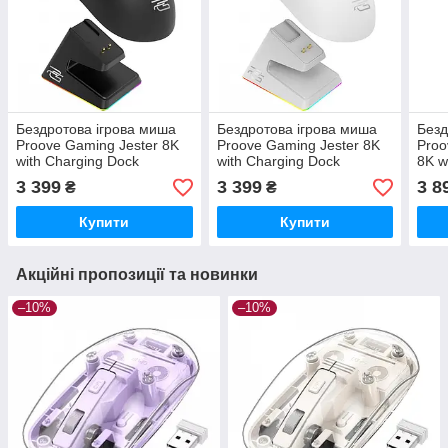
Бездротова ігрова миша
Бездротова ігрова миша
Безд
Proove Gaming Jester 8K
Proove Gaming Jester 8K
Proo
with Charging Dock
with Charging Dock
8K w
black/purple
white/purple
3 399
3 399
3 8
₴
₴
Купити
Купити
Акційні пропозиції та новинки
–10%
–10%