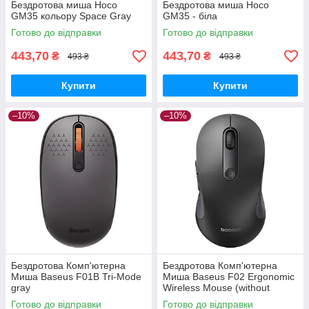
Бездротова миша Hoco
Бездротова миша Hoco
GM35 кольору Space Gray
GM35 - біла
Готово до відправки
Готово до відправки
443,70
443,70
₴
₴
493 ₴
493 ₴
Купити
Купити
–10%
–10%
Бездротова Комп'ютерна
Бездротова Комп'ютерна
Миша Baseus F01B Tri-Mode
Миша Baseus F02 Ergonomic
gray
Wireless Mouse (without
Battery) black
Готово до відправки
Готово до відправки