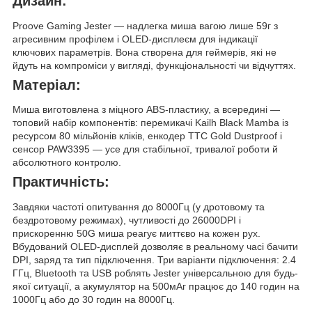
Дизайн:
Proove Gaming Jester — надлегка миша вагою лише 59г з
агресивним профілем і OLED-дисплеєм для індикації
ключових параметрів. Вона створена для геймерів, які не
йдуть на компроміси у вигляді, функціональності чи відчуттях.
Матеріал:
Миша виготовлена з міцного ABS-пластику, а всередині —
топовий набір компонентів: перемикачі Kailh Black Mamba із
ресурсом 80 мільйонів кліків, енкодер TTC Gold Dustproof і
сенсор PAW3395 — усе для стабільної, тривалої роботи й
абсолютного контролю.
Практичність:
Завдяки частоті опитування до 8000Гц (у дротовому та
бездротовому режимах), чутливості до 26000DPI і
прискоренню 50G миша реагує миттєво на кожен рух.
Вбудований OLED-дисплей дозволяє в реальному часі бачити
DPI, заряд та тип підключення. Три варіанти підключення: 2.4
ГГц, Bluetooth та USB роблять Jester універсальною для будь-
якої ситуації, а акумулятор на 500мАг працює до 140 годин на
1000Гц або до 30 годин на 8000Гц.