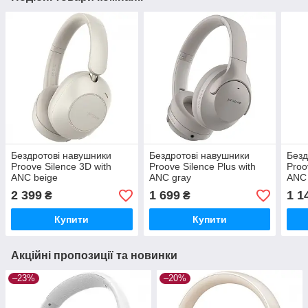
Бездротові навушники
Бездротові навушники
Безд
Proove Silence 3D with
Proove Silence Plus with
Proo
ANC beige
ANC gray
ANC 
2 399
1 699
1 1
₴
₴
Купити
Купити
Акційні пропозиції та новинки
–23%
–20%