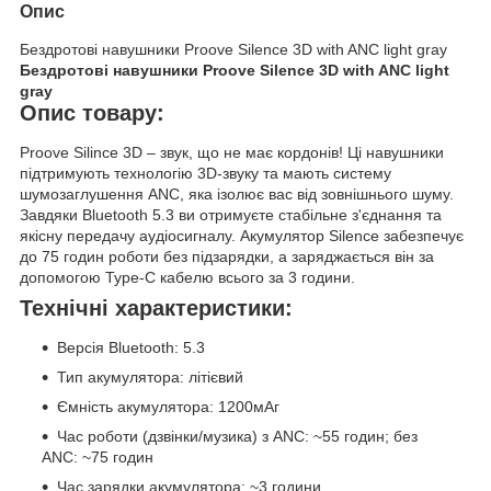
Опис
Бездротові навушники Proove Silence 3D with ANC light gray
Бездротові навушники Proove Silence 3D with ANC light
gray
Опис товару:
Proove Silince 3D – звук, що не має кордонів! Ці навушники
підтримують технологію 3D-звуку та мають систему
шумозаглушення ANC, яка ізолює вас від зовнішнього шуму.
Завдяки Bluetooth 5.3 ви отримуєте стабільне з'єднання та
якісну передачу аудіосигналу. Акумулятор Silence забезпечує
до 75 годин роботи без підзарядки, а заряджається він за
допомогою Type-C кабелю всього за 3 години.
Технічні характеристики:
Версія Bluetooth: 5.3
Тип акумулятора: літієвий
Ємність акумулятора: 1200мАг
Час роботи (дзвінки/музика) з ANC: ~55 годин; без
ANC: ~75 годин
Час зарядки акумулятора: ~3 години