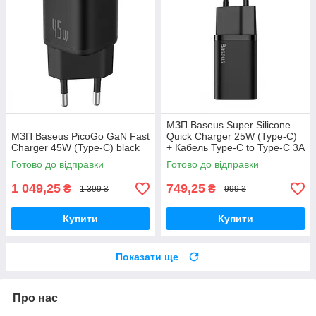
МЗП Baseus Super Silicone
МЗП Baseus PicoGo GaN Fast
Quick Charger 25W (Type-C)
Charger 45W (Type-C) black
+ Кабель Type-C to Type-C 3A
(1m) black
Готово до відправки
Готово до відправки
1 049,25
749,25
₴
₴
1 399 ₴
999 ₴
Купити
Купити
Показати ще
Про нас