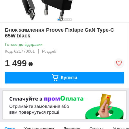
Блок живлення Proove Fixtape GaN Type-C
65W black
Готово до відправки
Код: 621770001
Роздріб
1 499
₴
Купити
Опис
Характеристики
Доставка
Оплата
Умови п