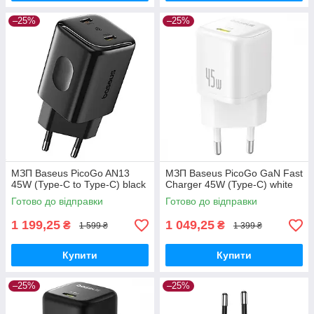
–25%
–25%
МЗП Baseus PicoGo AN13
МЗП Baseus PicoGo GaN Fast
45W (Type-C to Type-C) black
Charger 45W (Type-C) white
Готово до відправки
Готово до відправки
1 199,25
1 049,25
₴
₴
1 599 ₴
1 399 ₴
Купити
Купити
–25%
–25%