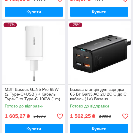
Купити
Купити
–27%
–25%
МЗП Baseus GaN5 Pro 65W
Базова станція для зарядки
(2 Type-С+USB ) + Кабель
65 Вт GaN3 AC 2U 2C C до C
Type-C to Type-C 100W (1m)
кабель (1м) Baseus
white
(PSZM000001) Чорний
Готово до відправки
Готово до відправки
1 605,27
1 562,25
₴
₴
2 199 ₴
2 083 ₴
Купити
Купити