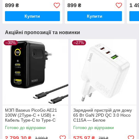
899
899
1 4
₴
₴
Купити
Купити
Акційні пропозиції та новинки
–30%
–27%
МЗП Baseus PicoGo AE21
Зарядний пристрій для дому
100W (2Type-C + USB) +
65 Вт GaN 2PD QC 3.0 Hoco
Кабель Type-C to Type-C
C115A — Белое
100W (1.5m) black
Готово до відправки
Готово до відправки
2 799,30
575,97
₴
₴
3 999 ₴
789 ₴