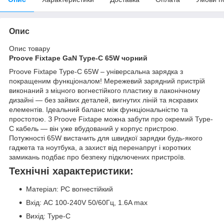
Опис
Опис товару
Proove Fixtape GaN Type-C 65W чорний
Proove Fixtape Type-C 65W – універсальна зарядка з
покращеним функціоналом! Мережевий зарядний пристрій
виконаний з міцного вогнестійкого пластику в лаконічному
дизайні — без зайвих деталей, вигнутих ліній та яскравих
елементів. Ідеальний баланс між функціональністю та
простотою. З Proove Fixtape можна забути про окремий Type-
C кабель — він уже вбудований у корпус пристрою.
Потужності 65W вистачить для швидкої зарядки будь-якого
гаджета та ноутбука, а захист від перенапруг і коротких
замикань подбає про безпеку підключених пристроїв.
Технічні характеристики:
Матеріал: PC вогнестійкий
Вхід: AC 100-240V 50/60Гц, 1.6A max
Вихід: Type-C