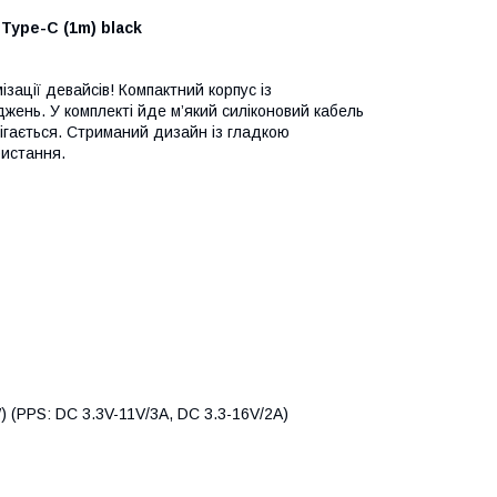
 Type-C (1m) black
зації девайсів! Компактний корпус із
джень. У комплекті йде м’який силіконовий кабель
ігається. Стриманий дизайн із гладкою
ристання.
 (PPS: DC 3.3V-11V/3A, DC 3.3-16V/2A)