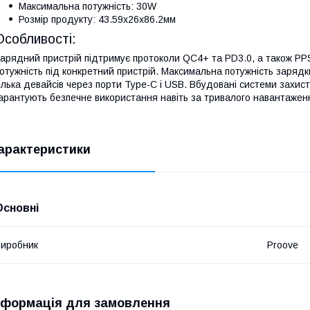
Максимальна потужність: 30W
Розмір продукту: 43.59х26х86.2мм
Особливості:
арядний пристрій підтримує протоколи QC4+ та PD3.0, а також P
отужність під конкретний пристрій. Максимальна потужність заря
ілька девайсів через порти Type-C і USB. Вбудовані системи захис
арантують безпечне використання навіть за тривалого навантажен
арактеристики
Основні
иробник
Proove
нформація для замовлення