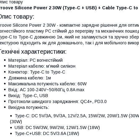
пис товару
roove Silicone Power 2 30W (Type-C + USB) + Cable Type-C to
Опис товару:
roove Silicone Power 2 30W - компактне зарядне рішення для оптимі
огнестійкого пластику PC стійкий до перегріву та механічних пошко
ype-C to Type-C довжиною 1м, який не заламується та зручно збер
екстурою підходить як для домашнього, так і для мобільного вико
Технічні характеристики:
Матеріал: PC вогнестійкий
Матеріал кабелю: м'який силікон
Конектор: Type-C to Type-C
Довжина кабелю: 1м
Максимальна потужність кабелю: 60W
Вхід: AC 100-240V~50/60Гц 0.8A max
Вихід: Type-C, USB
Протоколи швидкого заряджання: QC4+, PD3.0
Вихідна потужність:
Type-C: DC 5V/3A, 9V/3A, 12V/2.5A, 15W/2W, 20W/1.5W (30W)
(30W)
USB: DC 5W/3W, 9W/2W, 12W/1.5W (18W)
Type-C+USB: DC 5V/3.6A (18W)