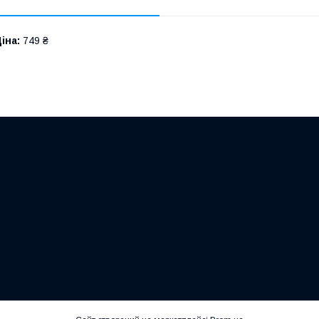
іна:
749 ₴