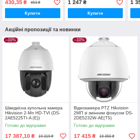
430,35
1 247
1 3
₴
₴
453 ₴
Купити
Купити
Акційні пропозиції та новинки
–10%
–10%
Швидкісна купольна камера
Відеокамера PTZ Hikvision
Hikvision 2-Мп HD-TVI (DS-
2МП зі змінним фокусом DS-
2AE5225TI-A (E))
2DE5232W-AE(T5)
Готово до відправки
Готово до відправки
17 387,10
17 415
₴
₴
19 319 ₴
19 350 ₴