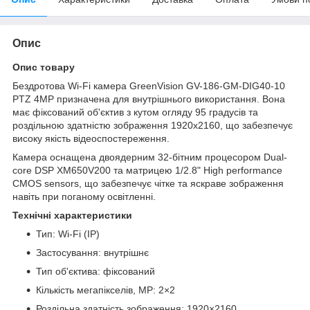
Опис
Опис товару
Бездротова Wi-Fi камера GreenVision GV-186-GM-DIG40-10
PTZ 4MP призначена для внутрішнього використання. Вона
має фіксований об'єктив з кутом огляду 95 градусів та
роздільною здатністю зображення 1920x2160, що забезпечує
високу якість відеоспостереження.
Камера оснащена двоядерним 32-бітним процесором Dual-
core DSP XM650V200 та матрицею 1/2.8" High performance
CMOS sensors, що забезпечує чітке та яскраве зображення
навіть при поганому освітленні.
Технічні характеристики
Тип: Wi-Fi (IP)
Застосування: внутрішнє
Тип об'єктива: фіксований
Кількість мегапікселів, MP: 2×2
Роздільна здатність зображення: 1920×2160