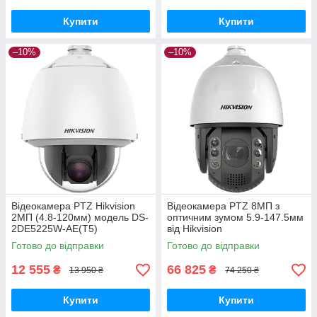
Купити
Купити
–10%
–10%
Відеокамера PTZ Hikvision
Відеокамера PTZ 8МП з
2МП (4.8-120мм) модель DS-
оптичним зумом 5.9-147.5мм
2DE5225W-AE(T5)
від Hikvision
Готово до відправки
Готово до відправки
12 555
66 825
₴
₴
13 950 ₴
74 250 ₴
Купити
Купити