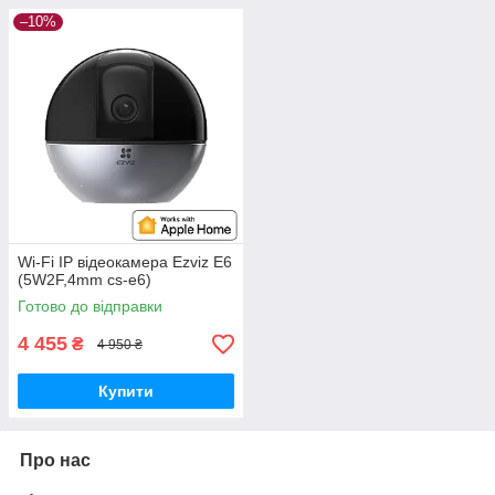
–10%
Wi-Fi IP відеокамера Ezviz E6
(5W2F,4mm cs-e6)
Готово до відправки
4 455
₴
4 950 ₴
Купити
Про нас