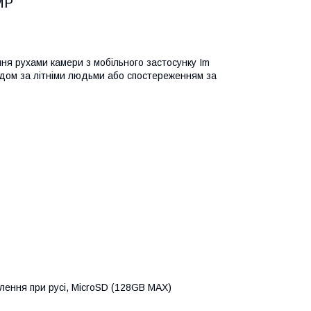
MP
ння рухами камери з мобільного застосунку Im
ядом за літніми людьми або спостереженням за
млення при русі, MicroSD (128GB MAX)