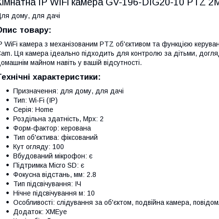
Кімнатна IP WiFi камера GV-196-DIG20-10 PTZ 2
ля дому, для дачі
Опис товару:
P WiFi камера з механізованим PTZ об'єктивом та функцією керува
am. Ця камера ідеально підходить для контролю за дітьми, догл
омашнім майном навіть у вашій відсутності.
Технічні характеристики:
Призначення: для дому, для дачі
Тип: Wi-Fi (IP)
Серія: Home
Роздільна здатність, Mpx: 2
Форм-фактор: керована
Тип об'єктива: фіксований
Кут огляду: 100
Вбудований мікрофон: є
Підтримка Micro SD: є
Фокусна відстань, мм: 2.8
Тип підсвічування: ІЧ
Нічне підсвічування м: 10
Особливості: слідування за об'єктом, подвійна камера, повідо
Додаток: XMEye