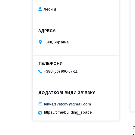
Леонід
Київ, Україна
+380 (66) 990-67-11
lenyatsvetkov@gmail.com
https://t.me/building_space
О