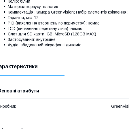
Колір: білий
Матеріал корпусу: пластик
Комплектація: Камера GreenVision; Набір елементів кріплення;
Гарантія, міс: 12
PID (виявлення вторгнень по периметру): немає
LCD (виявлення перетину ліній): немає
Слот для SD карти, GB: MicroSD (128GB MAX)
Застосування: внутрішнє
Аудіо: вбудований мікрофон і динамік
арактеристики
Основні атрибути
иробник
GreenVis